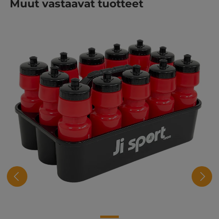
Ohita tuotegalleria
Muut vastaavat tuotteet