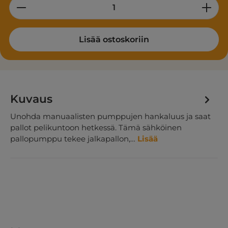
Product Quantity: Enter the desired am
Lisää ostoskoriin
Kuvaus
Unohda manuaalisten pumppujen hankaluus ja saat
pallot pelikuntoon hetkessä. Tämä sähköinen
pallopumppu tekee jalkapallon,…
Lisää