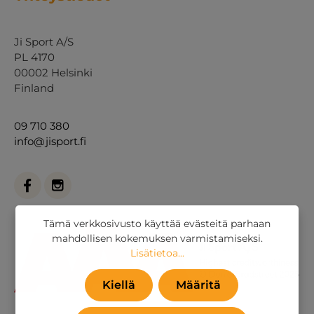
Ji Sport A/S
PL 4170
00002 Helsinki
Finland
09 710 380
info@jisport.fi
Tämä verkkosivusto käyttää evästeitä parhaan
mahdollisen kokemuksen varmistamiseksi.
Lisätietoa...
Kiellä
Määritä