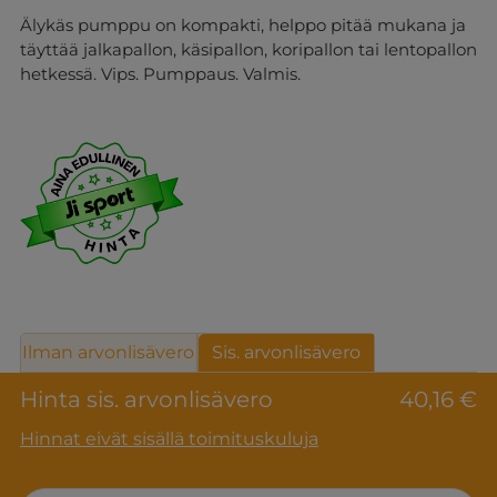
Älykäs pumppu on kompakti, helppo pitää mukana ja
täyttää jalkapallon, käsipallon, koripallon tai lentopallon
hetkessä. Vips. Pumppaus. Valmis.
Ilman arvonlisävero
Sis. arvonlisävero
Hinta sis. arvonlisävero
40,16 €
Hinnat eivät sisällä toimituskuluja