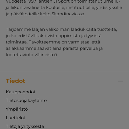
punaisten juomapullojen välillä, jotta ne
Vuodesta 1997 lähtien Ji Sport on toimittanut urheilu-
sopivat joukkueesi väreihin tai koulun
ja liikuntavälineitä kouluille, instituutioille, yhdistyksille
henkeen. Vakaa teline: Mukana tuleva
ja päiväkodeille koko Skandinaviassa.
pulloteline on paitsi kestävä myös erittäin
käytännöllinen. Se varmistaa, että juomapullot
pysyvät paikoillaan kuljetuksen aikana.
Tarjoamme laajan valikoiman laadukkaita tuotteita,
Täydellinen kaikille ikäryhmille ja taitotasoille –
jotka edistävät aktiivista oppimista ja fyysistä
esikouluikäisistä lapsista lukiolaisiin ja aikuisiin
toimintaa. Tavoitteemme on varmistaa, että
urheiluseuroissa.
asiakkaamme saavat aina parasta palvelua ja
luotettavinta välineistöä.
Tiedot
Kauppaehdot
Tietosuojakäytäntö
Ympäristö
Luettelot
Tietoja yrityksestä