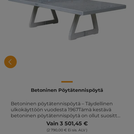
Betoninen Pöytätennispöytä
Betoninen pöytätennispöytä – Täydellinen
ulkokäyttöön vuodesta 1967Tämä kestävä
betoninen pöytätennispöytä on ollut suosittu
valinta koulujen pihoilla ja nuorisoklubeilla jo
Vain 3 501,45 €
vuodesta 1967. Vankan rakenteensa ansiosta
(2 790,00 € Ei sis. ALV )
pöytä voi olla ulkona ympäri vuoden ja kestää