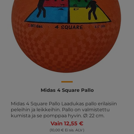
Midas 4 Square Pallo
Midas 4 Square Pallo Laadukas pallo erilaisiin
peleihin ja leikkeihin. Pallo on valmistettu
kumista ja se pomppaa hyvin. Ø: 22 cm.
Vain 12,55 €
(10,00 € Ei sis. ALV )