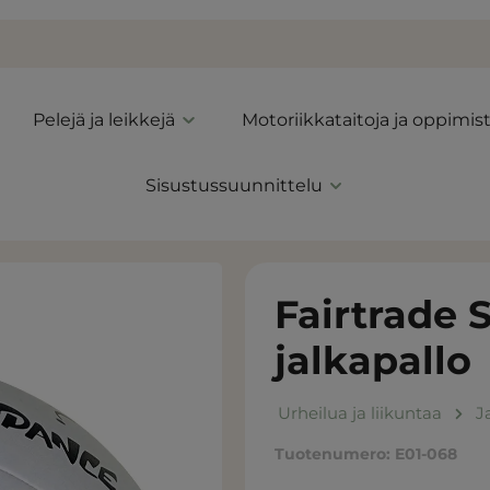
Pelejä ja leikkejä
Motoriikkataitoja ja oppimis
Sisustussuunnittelu
Fairtrade 
jalkapallo
Urheilua ja liikuntaa
J
Tuotenumero:
E01-068