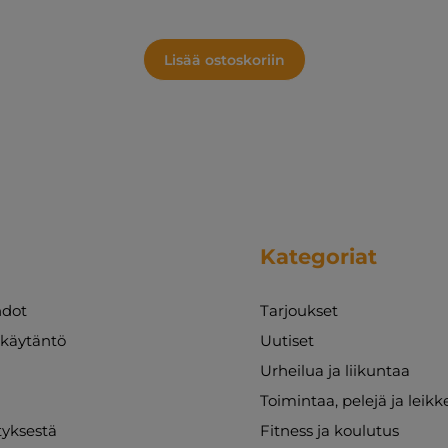
Lisää ostoskoriin
Kategoriat
dot
Tarjoukset
akäytäntö
Uutiset
Urheilua ja liikuntaa
Toimintaa, pelejä ja leikk
ityksestä
Fitness ja koulutus