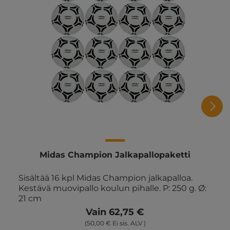
Midas Champion Jalkapallopaketti
Sisältää 16 kpl Midas Champion jalkapalloa.
Kestävä muovipallo koulun pihalle. P: 250 g. Ø:
21 cm
Vain 62,75 €
(50,00 € Ei sis. ALV )