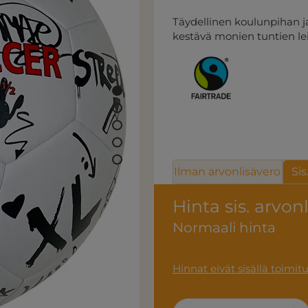
Täydellinen koulunpihan jal
kestävä monien tuntien leik
Ilman arvonlisävero
Sis
Hinta sis. arvon
Normaali hinta
Hinnat eivät sisällä toimit