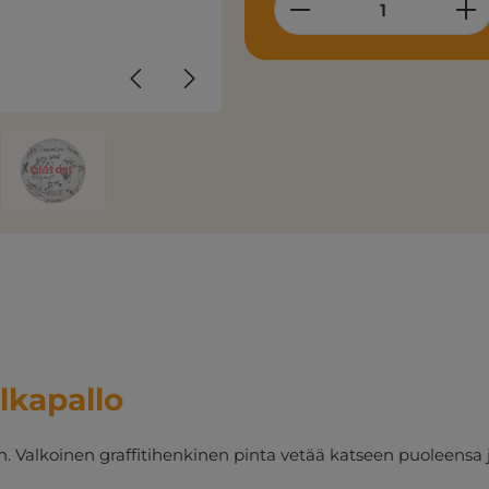
Product Quantity
lkapallo
 Valkoinen graffitihenkinen pinta vetää katseen puoleensa j