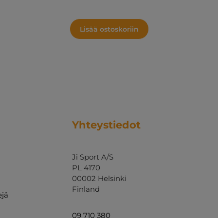
Lisää ostoskoriin
Yhteystiedot
Ji Sport A/S
PL 4170
00002 Helsinki
Finland
ejä
09 710 380