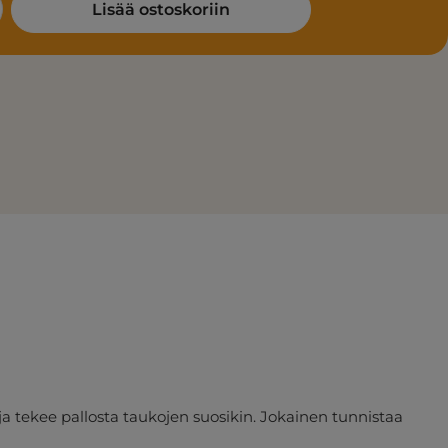
: Enter the desired amount or use the
Lisää ostoskoriin
a tekee pallosta taukojen suosikin. Jokainen tunnistaa