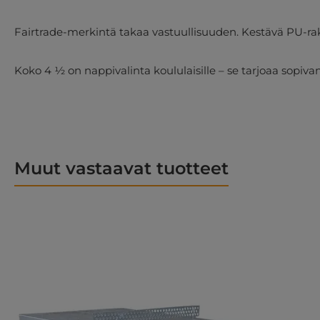
Fairtrade-merkintä takaa vastuullisuuden. Kestävä PU-rake
Koko 4 ½ on nappivalinta koululaisille – se tarjoaa sopiva
Muut vastaavat tuotteet
Ohita tuotegalleria