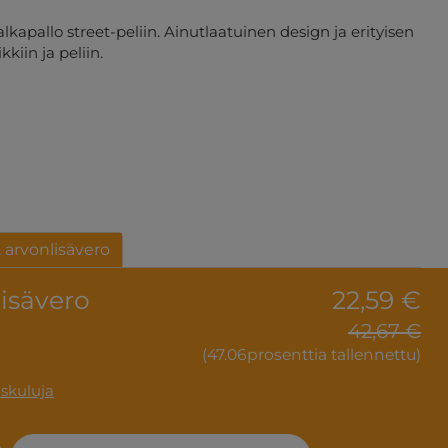
kapallo street-peliin. Ainutlaatuinen design ja erityisen
kiin ja peliin.
. arvonlisävero
lisävero
22,59 €
42,67 €
(47.06prosenttia tallennettu)
uskuluja