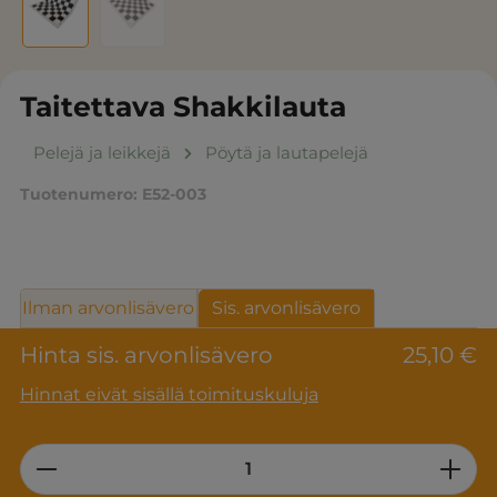
Taitettava Shakkilauta
Pelejä ja leikkejä
Pöytä ja lautapelejä
Tuotenumero:
E52-003
Ilman arvonlisävero
Sis. arvonlisävero
Hinta sis. arvonlisävero
25,10 €
Hinnat eivät sisällä toimituskuluja
Product Quantity: Enter the desired am