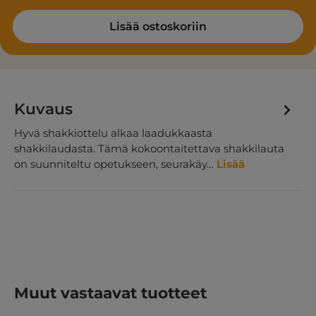
Lisää ostoskoriin
Kuvaus
Hyvä shakkiottelu alkaa laadukkaasta
shakkilaudasta. Tämä kokoontaitettava shakkilauta
on suunniteltu opetukseen, seurakäy…
Lisää
Ohita tuotegalleria
Muut vastaavat tuotteet