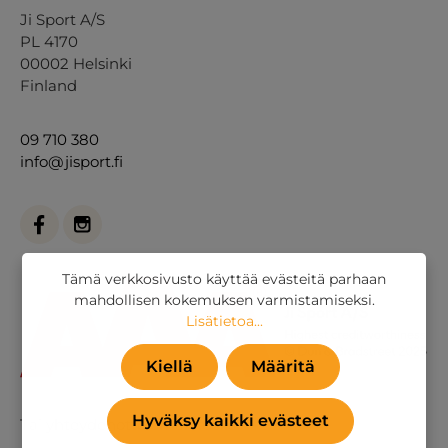
Ji Sport A/S
PL 4170
00002 Helsinki
Finland
09 710 380
info@jisport.fi
Tämä verkkosivusto käyttää evästeitä parhaan
mahdollisen kokemuksen varmistamiseksi.
Lisätietoa...
Kiellä
Määritä
Hyväksy kaikki evästeet
Tai
yhteydenottolomakkeella
.