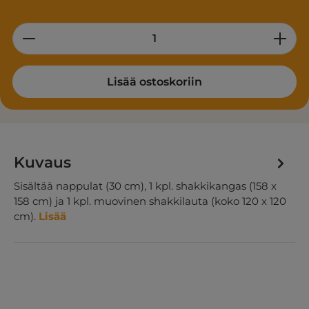
Product Quantity: Enter the desired am
Lisää ostoskoriin
Kuvaus
Sisältää nappulat (30 cm), 1 kpl. shakkikangas (158 x
158 cm) ja 1 kpl. muovinen shakkilauta (koko 120 x 120
cm).
Lisää