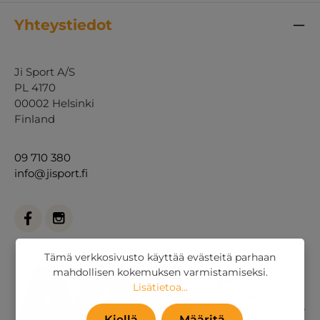
Yhteystiedot
Ji Sport A/S
PL 4170
00002 Helsinki
Finland
09 710 380
info@jisport.fi
Tämä verkkosivusto käyttää evästeitä parhaan
mahdollisen kokemuksen varmistamiseksi.
Lisätietoa...
Kiellä
Määritä