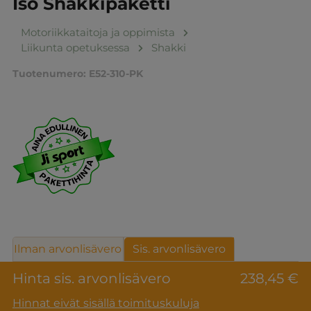
Iso Shakkipaketti
Motoriikkataitoja ja oppimista
Liikunta opetuksessa
Shakki
Tuotenumero:
E52-310-PK
Ilman arvonlisävero
Sis. arvonlisävero
Hinta sis. arvonlisävero
238,45 €
Hinnat eivät sisällä toimituskuluja