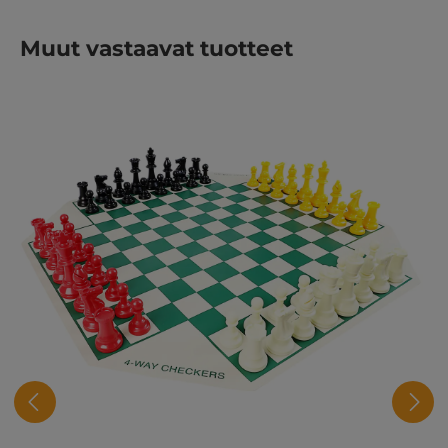
Ohita tuotegalleria
Muut vastaavat tuotteet