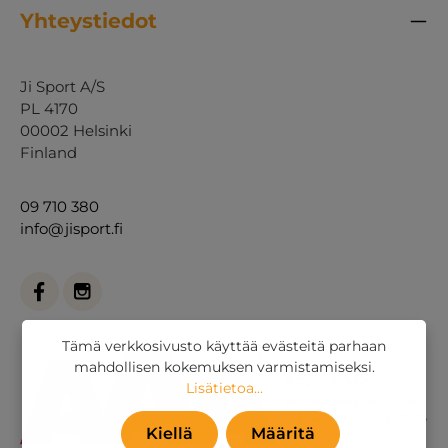
Yhteystiedot
Ji Sport A/S
PL 4170
00002 Helsinki
Finland
09 710 380
info@jisport.fi
Tämä verkkosivusto käyttää evästeitä parhaan
mahdollisen kokemuksen varmistamiseksi.
Lisätietoa...
Kiellä
Määritä