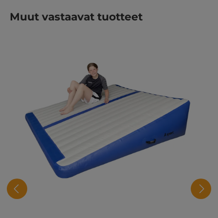
Ohita tuotegalleria
Muut vastaavat tuotteet