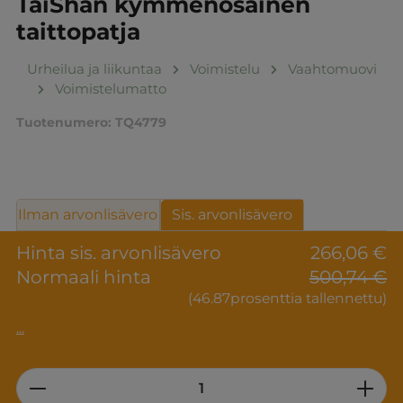
TaiShan kymmenosainen
taittopatja
Urheilua ja liikuntaa
Voimistelu
Vaahtomuovi
Voimistelumatto
Tuotenumero:
TQ4779
Ilman arvonlisävero
Sis. arvonlisävero
Hinta sis. arvonlisävero
266,06 €
Normaali hinta
500,74 €
(46.87prosenttia tallennettu)
...
Product Quantity: Enter the desired am