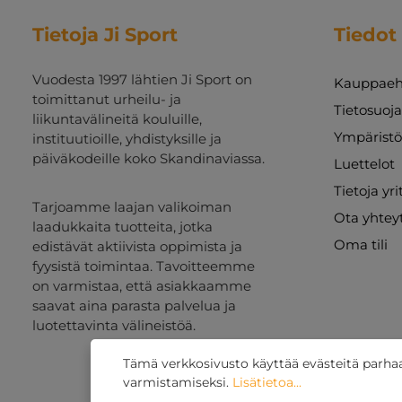
Tietoja Ji Sport
Tiedot
Vuodesta 1997 lähtien Ji Sport on
Kauppaeh
toimittanut urheilu- ja
Tietosuoj
liikuntavälineitä kouluille,
Ympäristö
instituutioille, yhdistyksille ja
päiväkodeille koko Skandinaviassa.
Luettelot
Tietoja yr
Tarjoamme laajan valikoiman
Ota yhtey
laadukkaita tuotteita, jotka
Oma tili
edistävät aktiivista oppimista ja
fyysistä toimintaa. Tavoitteemme
on varmistaa, että asiakkaamme
saavat aina parasta palvelua ja
luotettavinta välineistöä.
Tämä verkkosivusto käyttää evästeitä parh
varmistamiseksi.
Lisätietoa...