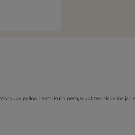
aahtomuovipalloa,
1 setti kumipesä, 6 kpl. tennispalloa ja
1 