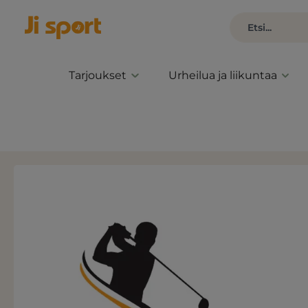
Tarjoukset
Urheilua ja liikuntaa
Ohita kuvagalleria