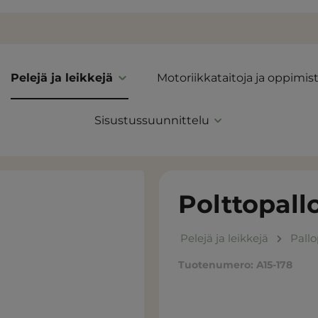
Pelejä ja leikkejä
Motoriikkataitoja ja oppimis
Sisustussuunnittelu
Polttopall
Pelejä ja leikkejä
Pallo
Tuotenumero:
A15-178