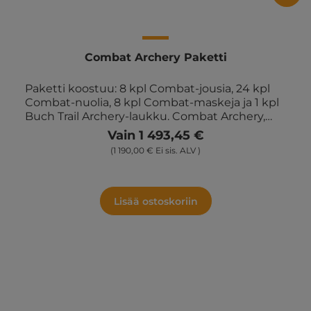
Combat Archery Paketti
Paketti koostuu: 8 kpl Combat-jousia, 24 kpl
Combat-nuolia, 8 kpl Combat-maskeja ja 1 kpl
Buch Trail Archery-laukku. Combat Archery,
tunnetaan myös nimellä "Archery Tag", on
Vain 1 493,45 €
jännittävä ja dynaaminen urheilulaji, joka
(1 190,00 € Ei sis. ALV )
yhdistää elementtejä jousiammunnasta,
polttopallosta ja paintballista. Tässä
urheilulajissa osallistujat käyttävät jousia ja
nuolia, joiden kärjet ovat pehmustettuja, ja he
Lisää ostoskoriin
ampuvat toisen joukkueen jäseniä. Osallistujat
käyttävät suojavarusteita minimoidakseen
vammojen riskin. Peliä voidaan pelata eri
tavoilla, mutta tavallinen formaatti sisältää
kaksi joukkuetta, jotka yrittävät osua
vastustajiin nuolilla ja "poistaa" heidät pelistä.
Joukkueilla voi myös olla maalialueita, joihin
vastustajien on yritettävä osua saadakseen