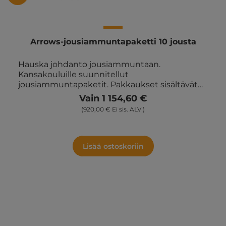
Arrows-jousiammuntapaketti 10 jousta
Hauska johdanto jousiammuntaan.
Kansakouluille suunnitellut
jousiammuntapaketit. Pakkaukset sisältävät
helppoja ideoita harjoituksiin ja kilpailuihin,
Vain 1 154,60 €
joita voidaan käyttää liikuntatunneilla,
(920,00 € Ei sis. ALV )
oppiainerajat ylittäen ja vapaa-ajan kerhoissa
ym. Mukana käsivarsisuojat, opetusvihko ja
laukku. Sisältää 10 jousta, 30 imukuppinuolta ja
5 jalallista taulua.
Lisää ostoskoriin