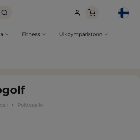
Ostoskori sisältää 0 
ta
Fitness
Ulkoympäristöön
ogolf
peli
Polttopallo