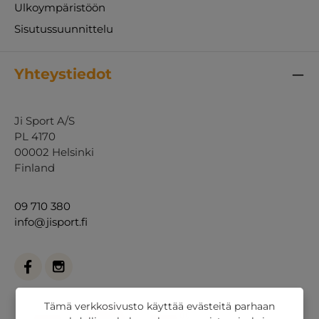
Ulkoympäristöön
Sisutussuunnittelu
Yhteystiedot
Ji Sport A/S
PL 4170
00002 Helsinki
Finland
09 710 380
info@jisport.fi
Tämä verkkosivusto käyttää evästeitä parhaan