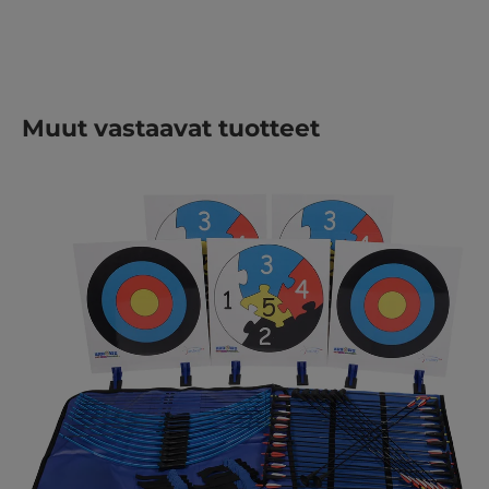
Ohita tuotegalleria
Muut vastaavat tuotteet