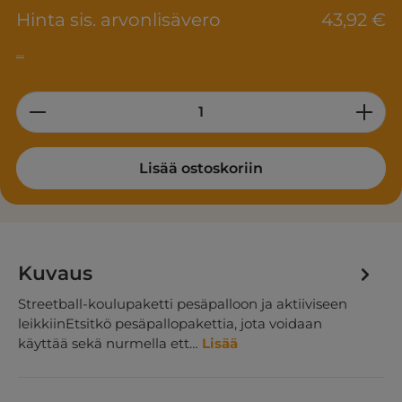
Hinta sis. arvonlisävero
43,92 €
...
Product Quantity: Enter the desired am
Lisää ostoskoriin
Kuvaus
Streetball-koulupaketti pesäpalloon ja aktiiviseen
leikkiinEtsitkö pesäpallopakettia, jota voidaan
käyttää sekä nurmella ett…
Lisää