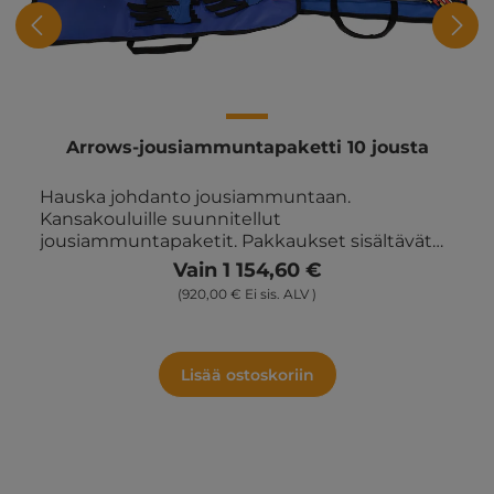
Arrows-jousiammuntapaketti 10 jousta
Hauska johdanto jousiammuntaan.
Kansakouluille suunnitellut
jousiammuntapaketit. Pakkaukset sisältävät
helppoja ideoita harjoituksiin ja kilpailuihin,
Vain 1 154,60 €
joita voidaan käyttää liikuntatunneilla,
(920,00 € Ei sis. ALV )
oppiainerajat ylittäen ja vapaa-ajan kerhoissa
ym. Mukana käsivarsisuojat, opetusvihko ja
laukku. Sisältää 10 jousta, 30 imukuppinuolta ja
5 jalallista taulua.
Lisää ostoskoriin