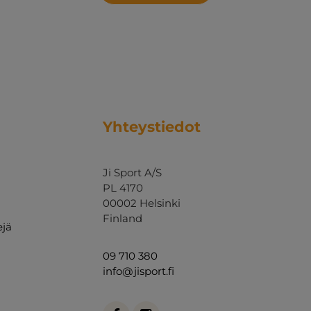
Yhteystiedot
Ji Sport A/S
PL 4170
00002 Helsinki
Finland
ejä
09 710 380
info@jisport.fi