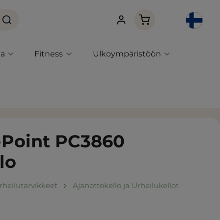
Ostoskori sisältää 0 
ta
Fitness
Ulkoympäristöön
-Point PC3860
lo
rheilutarvikkeet
Ajanottokello ja Urheilukellot