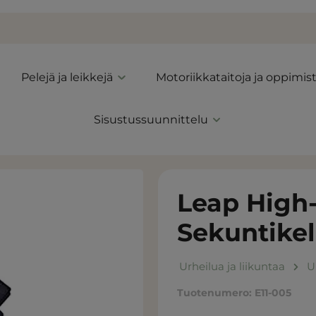
Pelejä ja leikkejä
Motoriikkataitoja ja oppimis
Sisustussuunnittelu
Leap High
Sekuntikel
Urheilua ja liikuntaa
U
Tuotenumero:
E11-005