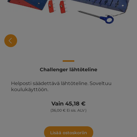
Challenger lähtöteline
Helposti säädettävä lähtöteline. Soveltuu
koulukäyttöön.
Vain 45,18 €
(36,00 € Ei sis. ALV )
Lisää ostoskoriin