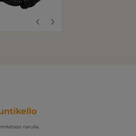
ntikello
imitetaan narulla.