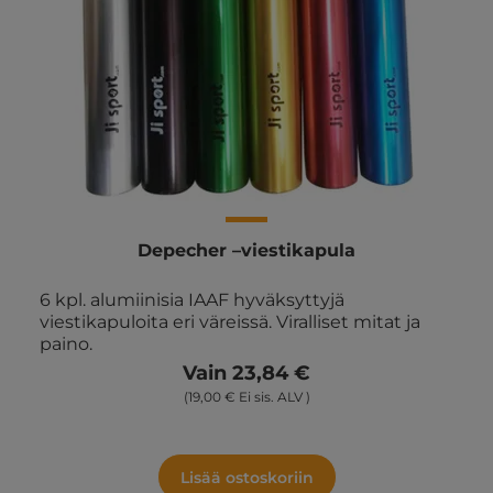
Depecher –viestikapula
6 kpl. alumiinisia IAAF hyväksyttyjä
viestikapuloita eri väreissä. Viralliset mitat ja
paino.
Vain 23,84 €
(19,00 € Ei sis. ALV )
Lisää ostoskoriin