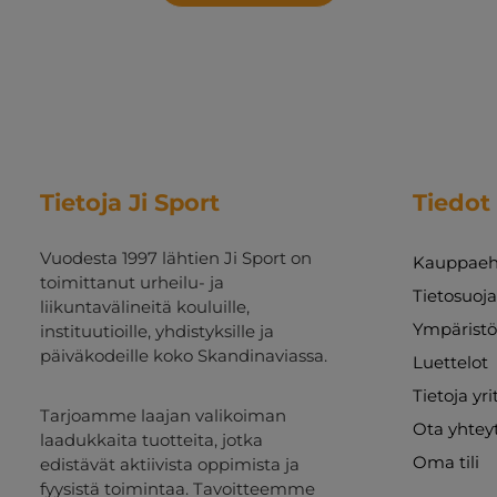
Tietoja Ji Sport
Tiedot
Vuodesta 1997 lähtien Ji Sport on
Kauppaeh
toimittanut urheilu- ja
Tietosuoj
liikuntavälineitä kouluille,
Ympäristö
instituutioille, yhdistyksille ja
päiväkodeille koko Skandinaviassa.
Luettelot
Tietoja yr
Tarjoamme laajan valikoiman
Ota yhtey
laadukkaita tuotteita, jotka
Oma tili
edistävät aktiivista oppimista ja
fyysistä toimintaa. Tavoitteemme