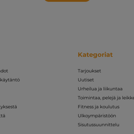
Kategoriat
dot
Tarjoukset
akäytäntö
Uutiset
Urheilua ja liikuntaa
Toimintaa, pelejä ja leikk
ityksestä
Fitness ja koulutus
ttä
Ulkoympäristöön
Sisutussuunnittelu