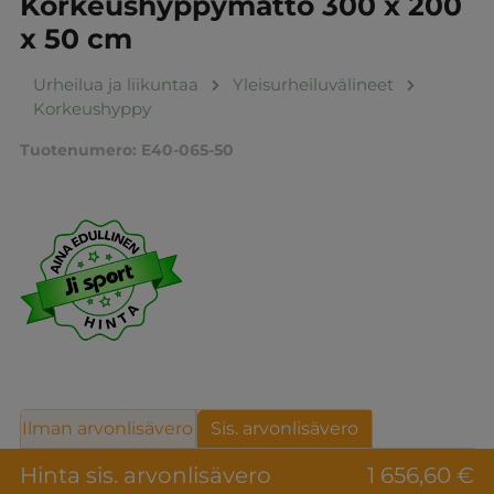
Korkeushyppymatto 300 x 200
x 50 cm
Urheilua ja liikuntaa
Yleisurheiluvälineet
Korkeushyppy
Tuotenumero:
E40-065-50
Ilman arvonlisävero
Sis. arvonlisävero
Hinta sis. arvonlisävero
1 656,60 €