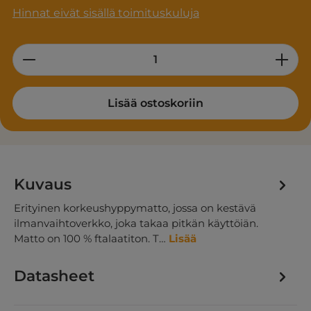
Hinnat eivät sisällä toimituskuluja
Product Quantity: Enter the desired am
Lisää ostoskoriin
Kuvaus
Erityinen korkeushyppymatto, jossa on kestävä
ilmanvaihtoverkko, joka takaa pitkän käyttöiän.
Matto on 100 % ftalaatiton. T…
Lisää
Datasheet