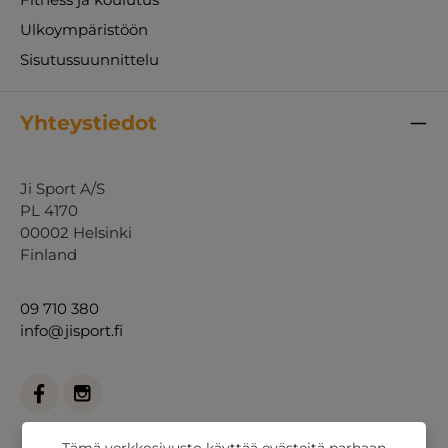
Ulkoympäristöön
Sisutussuunnittelu
Yhteystiedot
Ji Sport A/S
PL 4170
00002 Helsinki
Finland
09 710 380
info@jisport.fi