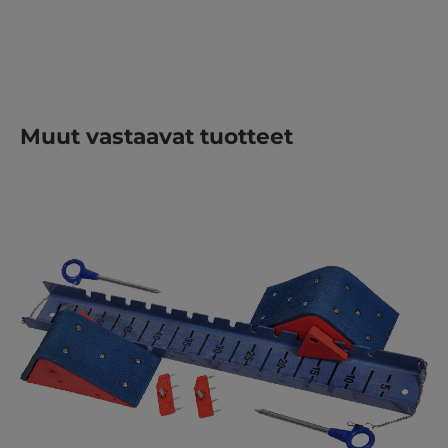
Ohita tuotegalleria
Muut vastaavat tuotteet