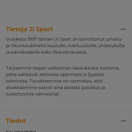
Tietoja Ji Sport
Vuodesta 1997 lähtien Ji Sport on toimittanut urheilu-
ja liikuntavälineitä kouluille, instituutioille, yhdistyksille
ja päiväkodeille koko Skandinaviassa.
Tarjoamme laajan valikoiman laadukkaita tuotteita,
jotka edistävät aktiivista oppimista ja fyysistä
toimintaa. Tavoitteemme on varmistaa, että
asiakkaamme saavat aina parasta palvelua ja
luotettavinta välineistöä.
Tiedot
Kauppaehdot