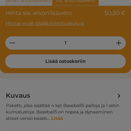
Ilman arvonlisävero
Sis. arvonlisävero
Hinta sis. arvonlisävero
50,20 €
Hinnat eivät sisällä toimituskuluja
Product Quantity: Enter the desired am
Lisää ostoskoriin
Kuvaus
Paketti, joka sisältää 4 kpl Baseball5-palloja ja 1 setin
kumialustoja. Baseball5 on nopea ja dynaaminen
street-versio baseb…
Lisää