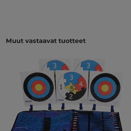
Ohita tuotegalleria
Muut vastaavat tuotteet