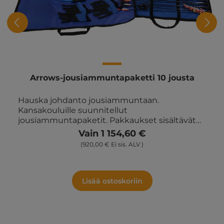
Arrows-jousiammuntapaketti 10 jousta
Hauska johdanto jousiammuntaan.
Kansakouluille suunnitellut
jousiammuntapaketit. Pakkaukset sisältävät
helppoja ideoita harjoituksiin ja kilpailuihin,
Vain 1 154,60 €
joita voidaan käyttää liikuntatunneilla,
(920,00 € Ei sis. ALV )
oppiainerajat ylittäen ja vapaa-ajan kerhoissa
ym. Mukana käsivarsisuojat, opetusvihko ja
laukku. Sisältää 10 jousta, 30 imukuppinuolta ja
5 jalallista taulua.
Lisää ostoskoriin