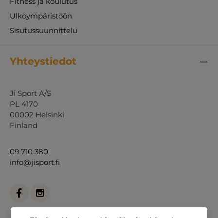
Fitness ja koulutus
Ulkoympäristöön
Sisutussuunnittelu
Yhteystiedot
Ji Sport A/S
PL 4170
00002 Helsinki
Finland
09 710 380
info@jisport.fi