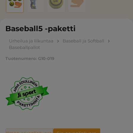
Baseball5 -paketti
Urheilua ja liikuntaa
Baseball ja Softball
Baseballpallot
Tuotenumero:
G10-019