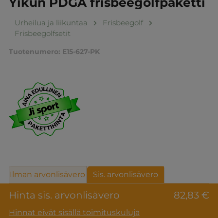
Yikun PDGA frisbeegolfpaketti
Urheilua ja liikuntaa
Frisbeegolf
Frisbeegolfsetit
Tuotenumero:
E15-627-PK
Ilman arvonlisävero
Sis. arvonlisävero
Hinta sis. arvonlisävero
82,83 €
Hinnat eivät sisällä toimituskuluja