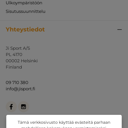
Ulkoympäristöön
Sisutussuunnittelu
Yhteystiedot
Ji Sport A/S
PL 4170
00002 Helsinki
Finland
09 710 380
info@jisport.fi
Tämä verkkosivusto käyttää evästeitä parhaan