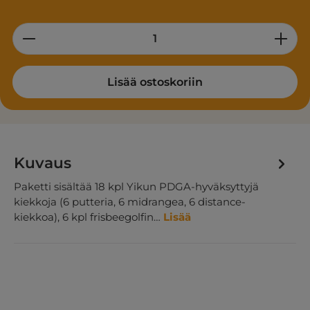
Product Quantity: Enter the desired am
Lisää ostoskoriin
Kuvaus
Paketti sisältää 18 kpl Yikun PDGA-hyväksyttyjä
kiekkoja (6 putteria, 6 midrangea, 6 distance-
kiekkoa), 6 kpl frisbeegolfin…
Lisää