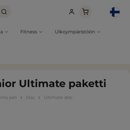
Ostoskori sisältää 0 
ta
Fitness
Ulkoympäristöön
or Ultimate paketti
nta peli
Disc
Ultimate disc