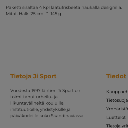
Paketti sisältää 4 kpl laatufrisbeetä haukalla designilla.
Mitat. Halk. 25 cm. P: 145 g
Tietoja Ji Sport
Tiedot
Vuodesta 1997 lähtien Ji Sport on
Kauppaeh
toimittanut urheilu- ja
Tietosuoj
liikuntavälineitä kouluille,
Ympäristö
instituutioille, yhdistyksille ja
päiväkodeille koko Skandinaviassa.
Luettelot
Tietoja yr