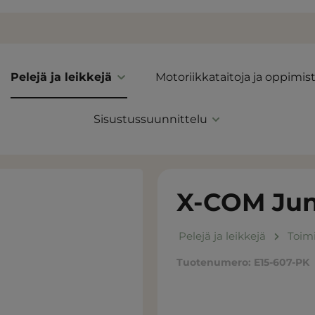
Pelejä ja leikkejä
Motoriikkataitoja ja oppimis
Sisustussuunnittelu
X-COM Juni
Pelejä ja leikkejä
Toimi
Tuotenumero:
E15-607-PK