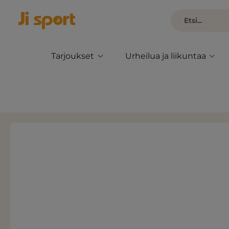
Tarjoukset
Urheilua ja liikuntaa
Ohita kuvagalleria