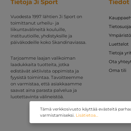
Tietoja Ji Sport
Tiedot
Vuodesta 1997 lähtien Ji Sport on
Kauppaeh
toimittanut urheilu- ja
Tietosuoj
liikuntavälineitä kouluille,
Ympäristö
instituutioille, yhdistyksille ja
päiväkodeille koko Skandinaviassa.
Luettelot
Tietoja yr
Tarjoamme laajan valikoiman
Ota yhtey
laadukkaita tuotteita, jotka
Oma tili
edistävät aktiivista oppimista ja
fyysistä toimintaa. Tavoitteemme
on varmistaa, että asiakkaamme
saavat aina parasta palvelua ja
luotettavinta välineistöä.
Tämä verkkosivusto käyttää evästeitä parh
varmistamiseksi.
Lisätietoa...