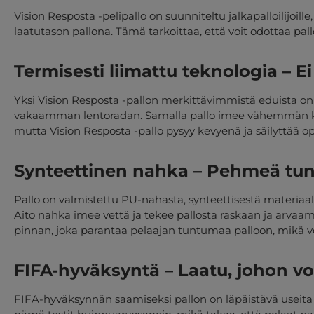
Vision Resposta -pelipallo on suunniteltu jalkapalloilijoil
laatutason pallona. Tämä tarkoittaa, että voit odottaa p
Termisesti liimattu teknologia – E
Yksi Vision Resposta -pallon merkittävimmistä eduista on
vakaamman lentoradan. Samalla pallo imee vähemmän koste
mutta Vision Resposta -pallo pysyy kevyenä ja säilyttää op
Synteettinen nahka – Pehmeä tun
Pallo on valmistettu PU-nahasta, synteettisestä materi
Aito nahka imee vettä ja tekee pallosta raskaan ja arv
pinnan, joka parantaa pelaajan tuntumaa palloon, mikä voi 
FIFA-hyväksyntä – Laatu, johon voi
FIFA-hyväksynnän saamiseksi pallon on läpäistävä useita h