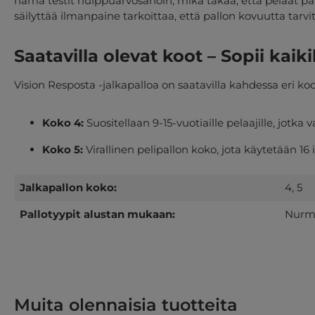
nämä testit huippuarvosanoin, mikä takaa, että pelaat pall
säilyttää ilmanpaine tarkoittaa, että pallon kovuutta tarvi
Saatavilla olevat koot – Sopii kaiki
Vision Resposta -jalkapalloa on saatavilla kahdessa eri k
Koko 4:
Suositellaan 9-15-vuotiaille pelaajille, jo
Koko 5:
Virallinen pelipallon koko, jota käytetään 1
Jalkapallon koko:
4
, 5
Pallotyypit alustan mukaan:
Nurmi
Muita olennaisia tuotteita