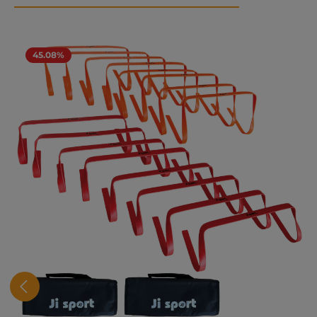
Ohita tuotegalleria
45.08%