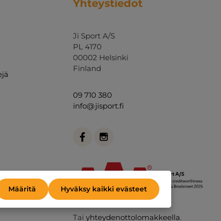
Yhteystiedot
Ji Sport A/S
PL 4170
00002 Helsinki
Finland
ejä
09 710 380
info@jisport.fi
Määritä
Hyväksy kaikki evästeet
Tai
yhteydenottolomakkeella
.