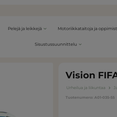
Pelejä ja leikkejä
Motoriikkataitoja ja oppimis
Sisustussuunnittelu
Vision FIF
Urheilua ja liikuntaa
J
Tuotenumero:
A01-035-55