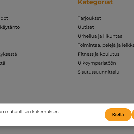
Kategoriat
Joustava värivalinta: Valitse sinisten ja
punaisten juomapullojen välillä, jotta ne
sopivat joukkueesi väreihin tai koulun
dot
Tarjoukset
henkeen. Vakaa teline: Mukana tuleva
pulloteline on paitsi kestävä myös erittäin
akäytäntö
Uutiset
käytännöllinen. Se varmistaa, että juomapullot
Urheilua ja liikuntaa
pysyvät paikoillaan kuljetuksen aikana.
Täydellinen kaikille ikäryhmille ja taitotasoille –
Toimintaa, pelejä ja leikk
esikouluikäisistä lapsista lukiolaisiin ja aikuisiin
ityksestä
Fitness ja koulutus
urheiluseuroissa.
ttä
Ulkoympäristöön
Sisutussuunnittelu
aan mahdollisen kokemuksen
Kiellä