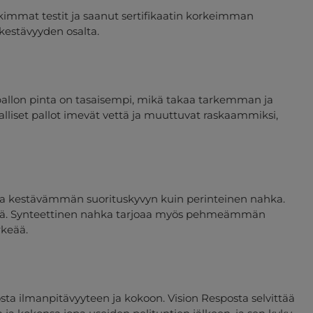
tiukimmat testit ja saanut sertifikaatin korkeimman
kestävyyden osalta.
 pallon pinta on tasaisempi, mikä takaa tarkemman ja
liset pallot imevät vettä ja muuttuvat raskaammiksi,
 ja kestävämmän suorituskyvyn kuin perinteinen nahka.
vyenä. Synteettinen nahka tarjoaa myös pehmeämmän
rkeää.
sta ilmanpitävyyteen ja kokoon. Vision Resposta selvittää