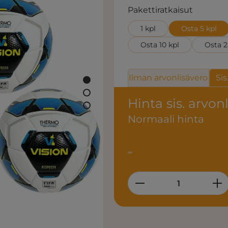
Valitse
Pakettiratkaisut
1 kpl
Osta 5 kpl
Osta 10 kpl
Osta 2
Ilman arvonlisävero
Sis
Hinta sis. arvon
Normaali hinta
...
Product Quantity