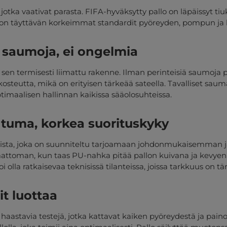
le, jotka vaativat parasta. FIFA-hyväksytty pallo on läpäissyt 
allon täyttävän korkeimmat standardit pyöreyden, pompun ja 
i saumoja, ei ongelmia
 sen termisesti liimattu rakenne. Ilman perinteisiä saumoja
utta, mikä on erityisen tärkeää sateella. Tavalliset saumal
timaalisen hallinnan kaikissa sääolosuhteissa.
tuma, korkea suorituskyky
aalista, joka on suunniteltu tarjoamaan johdonmukaisemman
aamattoman, kun taas PU-nahka pitää pallon kuivana ja ke
olla ratkaisevaa teknisissä tilanteissa, joissa tarkkuus on tä
t luottaa
aastavia testejä, jotka kattavat kaiken pyöreydestä ja paino