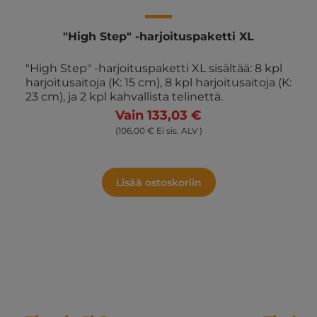
"High Step" -harjoituspaketti XL
"High Step" -harjoituspaketti XL sisältää: 8 kpl
harjoitusaitoja (K: 15 cm), 8 kpl harjoitusaitoja (K:
23 cm), ja 2 kpl kahvallista telinettä.
Vain 133,03 €
(106,00 € Ei sis. ALV )
Lisää ostoskoriin