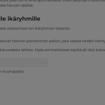
olla, joka toimii aina optimaalisesti. Pallo säilyttää muotons
tsee harvoin säätää.
lle ikäryhmille
oossa vastaamaan eri ikäryhmien tarpeita:
tka vaativat hieman pienemmän pallon, joka vastaa heidän kehi
6 ikävuodesta lähtien. Myös ammattilaiset käyttävät tätä koko
-/ruohopallot