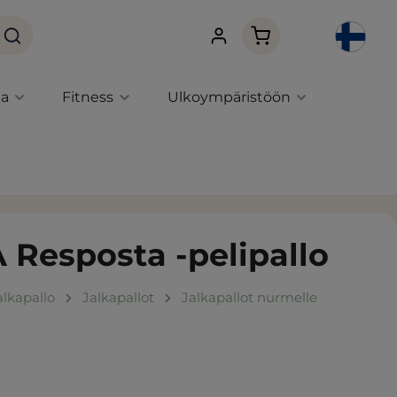
Ostoskori sisältää 0 
ta
Fitness
Ulkoympäristöön
A Resposta -pelipallo
alkapallo
Jalkapallot
Jalkapallot nurmelle