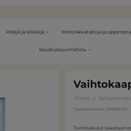
Pelejä ja leikkejä
Motoriikkataitoja ja oppimista
Sisustussuunnittelu
Vaihtokaap
Fitness
Säilytys ja kal
Tuotenumero:
CP8310-20
Toimituskulut lasketaan er