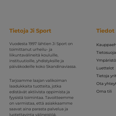
Tietoja Ji Sport
Tiedot
Vuodesta 1997 lähtien Ji Sport on
Kauppaeh
toimittanut urheilu- ja
Tietosuoj
liikuntavälineitä kouluille,
Ympäristö
instituutioille, yhdistyksille ja
päiväkodeille koko Skandinaviassa.
Luettelot
Tietoja yr
Tarjoamme laajan valikoiman
Ota yhtey
laadukkaita tuotteita, jotka
Oma tili
edistävät aktiivista oppimista ja
fyysistä toimintaa. Tavoitteemme
on varmistaa, että asiakkaamme
saavat aina parasta palvelua ja
luotettavinta välineistöä.