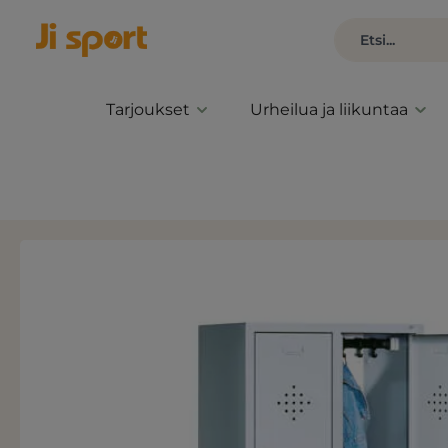
Tarjoukset
Urheilua ja liikuntaa
Ohita kuvagalleria