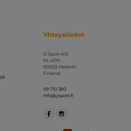
Yhteystiedot
Ji Sport A/S
PL 4170
00002 Helsinki
Finland
ejä
09 710 380
info@jisport.fi