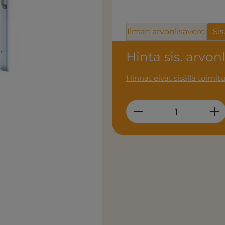
Ilman arvonlisävero
Sis
Hinta sis. arvon
Hinnat eivät sisällä toimit
Product Quantity