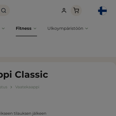
Ostoskori sisältää 0 
Fitness
Ulkoympäristöön
pi Classic
ustus
Vaatekaappi
ikseen tilauksen jälkeen