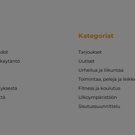
Kategoriat
dot
Tarjoukset
akäytäntö
Uutiset
Urheilua ja liikuntaa
Toimintaa, pelejä ja leikk
ityksestä
Fitness ja koulutus
ttä
Ulkoympäristöön
Sisutussuunnittelu