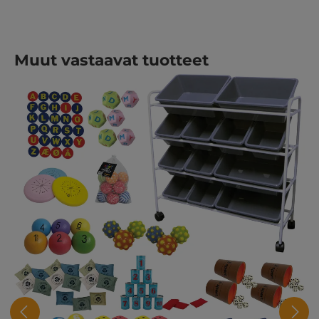
Ohita tuotegalleria
Muut vastaavat tuotteet