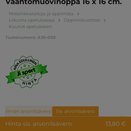
Vaahtomuovinoppa 16 x 16 cm.
Motoriikkataitoja ja oppimista
Liikunta opetuksessa
Oppimistuotteet
Kuutiot opetukseen
Tuotenumero:
A30-005
Ilman arvonlisävero
Sis. arvonlisävero
Hinta sis. arvonlisävero
13,80 €