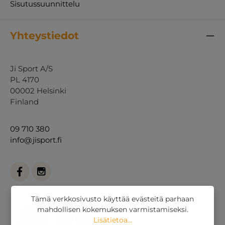
Sisutussuunnittelu
Yhteystiedot
Ji Sport A/S
PL 4170
00002 Helsinki
Finland
09 710 380
info@jisport.fi
Tämä verkkosivusto käyttää evästeitä parhaan
mahdollisen kokemuksen varmistamiseksi.
Lisätietoa...