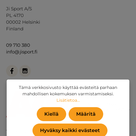
Ji Sport A/S
PL 4170
00002 Helsinki
Finland
09 710 380
info@jisport.fi
Tämä verkkosivusto käyttää evästeitä parhaan
mahdollisen kokemuksen varmistamiseksi.
Lisätietoa...
Kiellä
Määritä
Hyväksy kaikki evästeet
Tai
yhteydenottolomakkeella
.