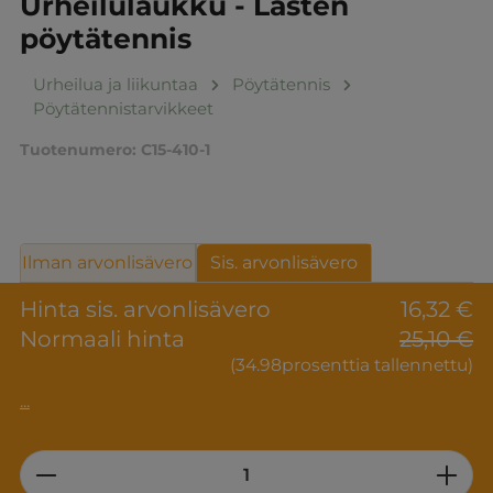
Urheilulaukku - Lasten
pöytätennis
Urheilua ja liikuntaa
Pöytätennis
Pöytätennistarvikkeet
Tuotenumero:
C15-410-1
Ilman arvonlisävero
Sis. arvonlisävero
Hinta sis. arvonlisävero
16,32 €
Normaali hinta
25,10 €
(34.98prosenttia tallennettu)
...
Product Quantity: Enter the desired am