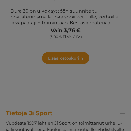
Dura 30 on ulkokäyttöön suunniteltu
pöytätennismaila, joka sopii kouluille, kerhoille
ja vapaa-ajan toimintaan. Kestävä materiaali
sietää niin sateen, auringon kuin toistuvan
Vain 3,76 €
käytön – täydellinen ulkopeliin. Pehmeä
(3,00 € Ei sis. ALV )
kumipinta tarjoaa hyvän tuntuman ja
kontrollin, mikä helpottaa tekniikan
harjoittelua. Maila on tukeva ja säänkestävä, ja
tekee ulkopöytätenniksestä hauskaa
Lisää ostoskoriin
kaikenikäisille. Toimitetaan lajitelmaväreissä.
Tietoja Ji Sport
Vuodesta 1997 lähtien Ji Sport on toimittanut urheilu-
ja liikuntavälineitä kouluille, instituutioille, yhdistyksille