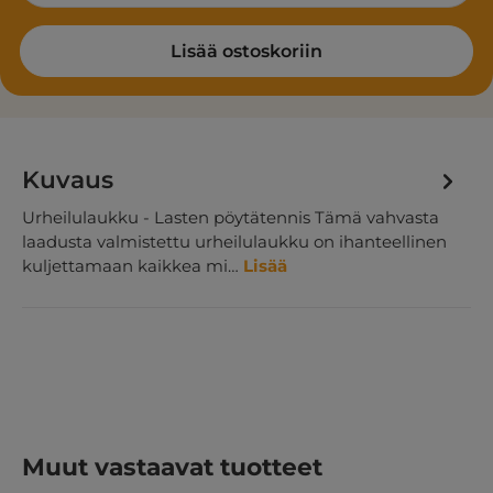
Lisää ostoskoriin
Kuvaus
Urheilulaukku - Lasten pöytätennis Tämä vahvasta
laadusta valmistettu urheilulaukku on ihanteellinen
kuljettamaan kaikkea mi…
Lisää
Ohita tuotegalleria
Muut vastaavat tuotteet