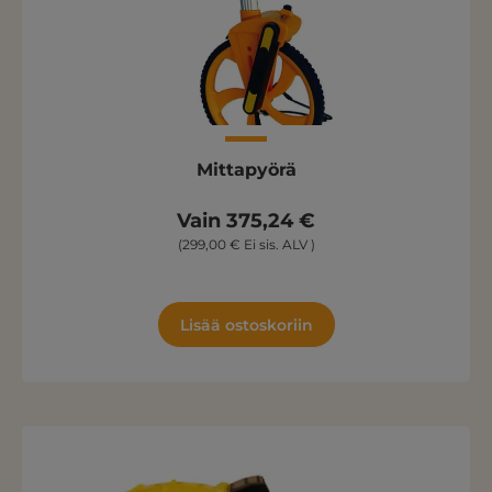
Mittapyörä
Vain 375,24 €
(299,00 € Ei sis. ALV )
Lisää ostoskoriin