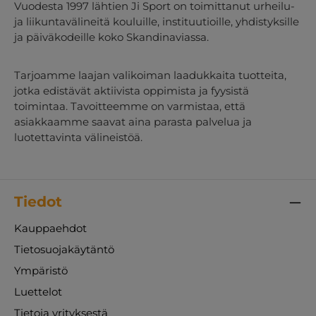
Vuodesta 1997 lähtien Ji Sport on toimittanut urheilu-
ja liikuntavälineitä kouluille, instituutioille, yhdistyksille
ja päiväkodeille koko Skandinaviassa.
Tarjoamme laajan valikoiman laadukkaita tuotteita,
jotka edistävät aktiivista oppimista ja fyysistä
toimintaa. Tavoitteemme on varmistaa, että
asiakkaamme saavat aina parasta palvelua ja
luotettavinta välineistöä.
Tiedot
Kauppaehdot
Tietosuojakäytäntö
Ympäristö
Luettelot
Tietoja yrityksestä