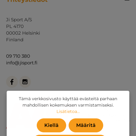
Ji Sport A/S
PL 4170
00002 Helsinki
Finland
09 710 380
info@jisport.fi
Tämä verkkosivusto käyttää evästeitä parhaan
mahdollisen kokemuksen varmistamiseksi.
Lisätietoa...
Kiellä
Määritä