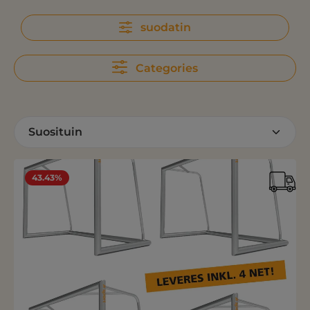
suodatin
Categories
43.43%