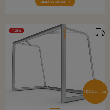
Lisää ostoskoriin
41.35%
Määräalennus