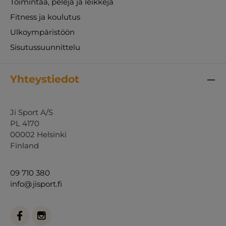
Toimintaa, pelejä ja leikkejä
Fitness ja koulutus
Ulkoympäristöön
Sisutussuunnittelu
Yhteystiedot
Ji Sport A/S
PL 4170
00002 Helsinki
Finland
09 710 380
info@jisport.fi