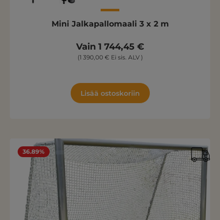
Mini Jalkapallomaali 3 x 2 m
Vain 1 744,45 €
(1 390,00 € Ei sis. ALV )
Lisää ostoskoriin
36.89%