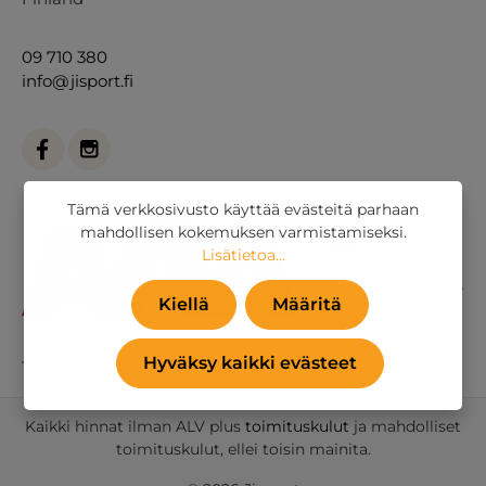
09 710 380
info@jisport.fi
Tämä verkkosivusto käyttää evästeitä parhaan
mahdollisen kokemuksen varmistamiseksi.
Lisätietoa...
Kiellä
Määritä
Hyväksy kaikki evästeet
Tai
yhteydenottolomakkeella
.
Kaikki hinnat ilman ALV plus
toimituskulut
ja mahdolliset
toimituskulut, ellei toisin mainita.