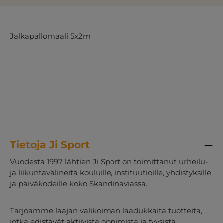
Jalkapallomaali 5x2m
Tietoja Ji Sport
Vuodesta 1997 lähtien Ji Sport on toimittanut urheilu-
ja liikuntavälineitä kouluille, instituutioille, yhdistyksille
ja päiväkodeille koko Skandinaviassa.
Tarjoamme laajan valikoiman laadukkaita tuotteita,
jotka edistävät aktiivista oppimista ja fyysistä