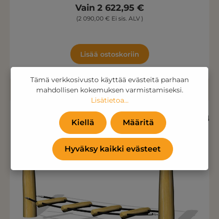
Vain 2 622,95 €
(2 090,00 € Ei sis. ALV )
Lisää ostoskoriin
Tämä verkkosivusto käyttää evästeitä parhaan
mahdollisen kokemuksen varmistamiseksi.
Lisätietoa...
Kiellä
Määritä
Hyväksy kaikki evästeet