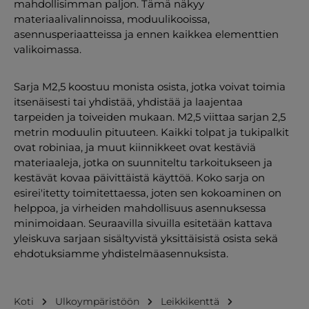
mahdollisimman paljon. Tämä näkyy
materiaalivalinnoissa, moduulikooissa,
asennusperiaatteissa ja ennen kaikkea elementtien
valikoimassa.
Sarja M2,5 koostuu monista osista, jotka voivat toimia
itsenäisesti tai yhdistää, yhdistää ja laajentaa
tarpeiden ja toiveiden mukaan. M2,5 viittaa sarjan 2,5
metrin moduulin pituuteen. Kaikki tolpat ja tukipalkit
ovat robiniaa, ja muut kiinnikkeet ovat kestäviä
materiaaleja, jotka on suunniteltu tarkoitukseen ja
kestävät kovaa päivittäistä käyttöä. Koko sarja on
esirei'itetty toimitettaessa, joten sen kokoaminen on
helppoa, ja virheiden mahdollisuus asennuksessa
minimoidaan. Seuraavilla sivuilla esitetään kattava
yleiskuva sarjaan sisältyvistä yksittäisistä osista sekä
ehdotuksiamme yhdistelmäasennuksista.
Koti
Ulkoympäristöön
Leikkikenttä