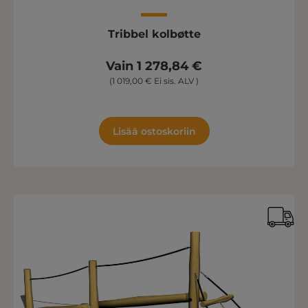
Tribbel kolbøtte
Vain 1 278,84 €
(1 019,00 € Ei sis. ALV )
Lisää ostoskoriin