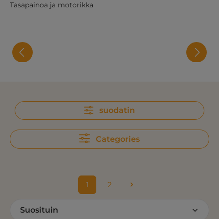
Tasapainoa ja motorikka
suodatin
Categories
1
2
Sivu
Sivu