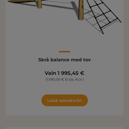
Skrå balance med tov
Vain 1 995,45 €
(1 590,00 € Ei sis. ALV )
Lisää ostoskoriin