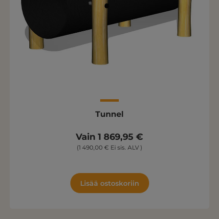
Tunnel
Vain 1 869,95 €
(1 490,00 € Ei sis. ALV )
Lisää ostoskoriin