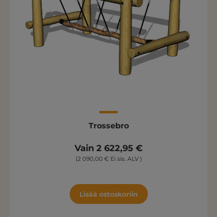
Trossebro
Vain 2 622,95 €
(2 090,00 € Ei sis. ALV )
Lisää ostoskoriin