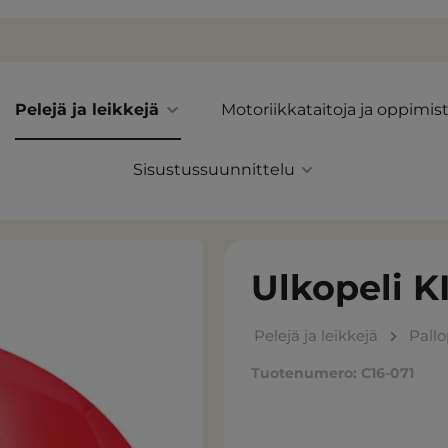
Pelejä ja leikkejä
Motoriikkataitoja ja oppimis
Sisustussuunnittelu
Ulkopeli 
Pelejä ja leikkejä
Pallo
Tuotenumero:
C16-071