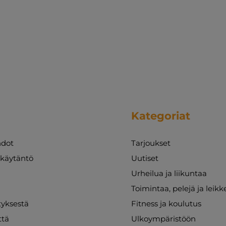
Kategoriat
dot
Tarjoukset
akäytäntö
Uutiset
Urheilua ja liikuntaa
Toimintaa, pelejä ja leikk
ityksestä
Fitness ja koulutus
ttä
Ulkoympäristöön