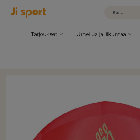
Tarjoukset
Urheilua ja liikuntaa
Ohita kuvagalleria