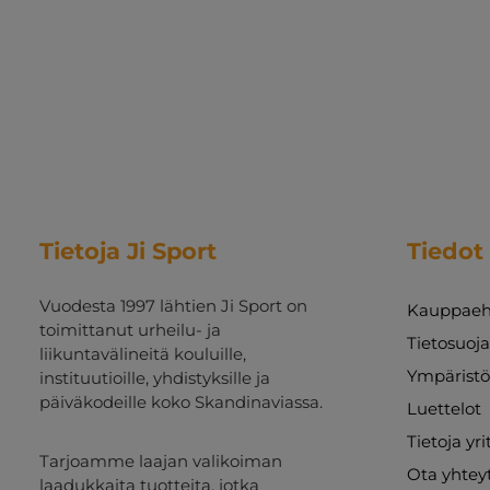
Tietoja Ji Sport
Tiedot
Vuodesta 1997 lähtien Ji Sport on
Kauppaeh
toimittanut urheilu- ja
Tietosuoj
liikuntavälineitä kouluille,
Ympäristö
instituutioille, yhdistyksille ja
päiväkodeille koko Skandinaviassa.
Luettelot
Tietoja yr
Tarjoamme laajan valikoiman
Ota yhtey
laadukkaita tuotteita, jotka