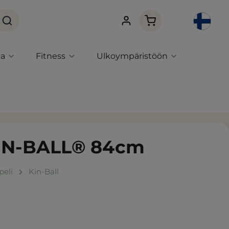
Ostoskori sisältää 0 
ta
Fitness
Ulkoympäristöön
KIN-BALL® 84cm
peli
Kin-Ball