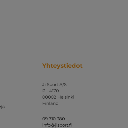
Yhteystiedot
Ji Sport A/S
PL 4170
00002 Helsinki
Finland
ejä
09 710 380
info@jisport.fi