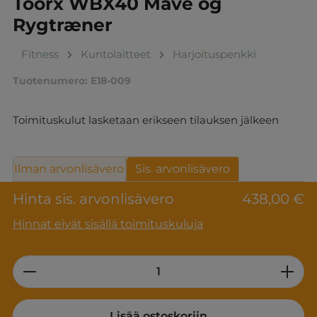
Toorx WBX40 Mave og
Rygtræner
Fitness
Kuntolaitteet
Harjoituspenkki
Tuotenumero:
E18-009
Toimituskulut lasketaan erikseen tilauksen jälkeen
Ilman arvonlisävero
Sis. arvonlisävero
Hinta sis. arvonlisävero
438,00 €
Hinnat eivät sisällä toimituskuluja
Product Quantity: Enter the desired am
Lisää ostoskoriin