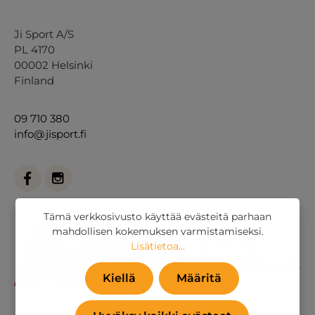
Ji Sport A/S
PL 4170
00002 Helsinki
Finland
09 710 380
info@jisport.fi
Tämä verkkosivusto käyttää evästeitä parhaan
mahdollisen kokemuksen varmistamiseksi.
Lisätietoa...
Kiellä
Määritä