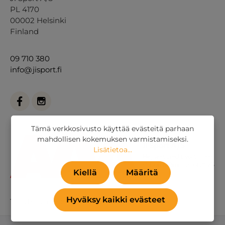
PL 4170
00002 Helsinki
Finland
09 710 380
info@jisport.fi
Tämä verkkosivusto käyttää evästeitä parhaan
mahdollisen kokemuksen varmistamiseksi.
Lisätietoa...
Kiellä
Määritä
Hyväksy kaikki evästeet
Tai
yhteydenottolomakkeella
.