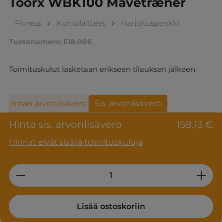
Toorx WBK100 Mavetræner
Fitness
Kuntolaitteet
Harjoituspenkki
Tuotenumero:
E18-006
Toimituskulut lasketaan erikseen tilauksen jälkeen
Ilman arvonlisävero
Sis. arvonlisävero
Hinta sis. arvonlisävero
158,13 €
Hinnat eivät sisällä toimituskuluja
Product Quantity: Enter the desired am
Lisää ostoskoriin