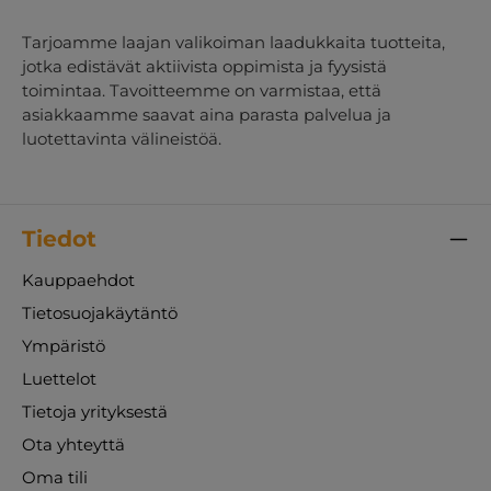
Tarjoamme laajan valikoiman laadukkaita tuotteita,
jotka edistävät aktiivista oppimista ja fyysistä
toimintaa. Tavoitteemme on varmistaa, että
asiakkaamme saavat aina parasta palvelua ja
luotettavinta välineistöä.
Tiedot
Kauppaehdot
Tietosuojakäytäntö
Ympäristö
Luettelot
Tietoja yrityksestä
Ota yhteyttä
Oma tili