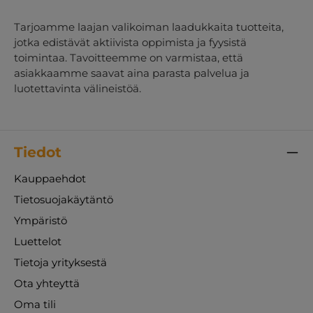
Tarjoamme laajan valikoiman laadukkaita tuotteita,
jotka edistävät aktiivista oppimista ja fyysistä
toimintaa. Tavoitteemme on varmistaa, että
asiakkaamme saavat aina parasta palvelua ja
luotettavinta välineistöä.
Tiedot
Kauppaehdot
Tietosuojakäytäntö
Ympäristö
Luettelot
Tietoja yrityksestä
Ota yhteyttä
Oma tili