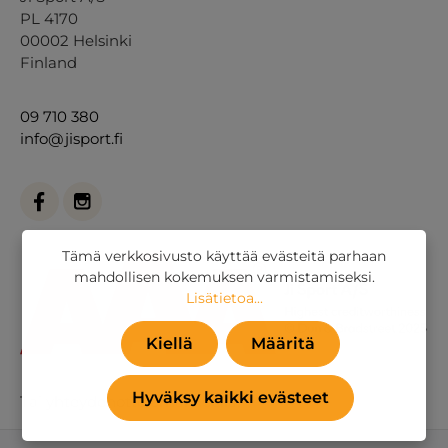
PL 4170
00002 Helsinki
Finland
09 710 380
info@jisport.fi
Tämä verkkosivusto käyttää evästeitä parhaan
mahdollisen kokemuksen varmistamiseksi.
Lisätietoa...
Kiellä
Määritä
Hyväksy kaikki evästeet
Tai
yhteydenottolomakkeella
.