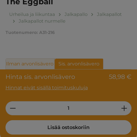
The Eggball
Urheilua ja liikuntaa
Jalkapallo
Jalkapallot
Jalkapallot nurmelle
Tuotenumero:
A31-216
Ilman arvonlisävero
Sis. arvonlisävero
Hinta sis. arvonlisävero
58,98 €
Hinnat eivät sisällä toimituskuluja
Product Quantity: Enter the desired am
Lisää ostoskoriin