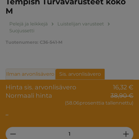
Tempish Turvavarusteet koko
M
Pelejä ja leikkejä
Luistelijan varusteet
Suojussetti
Tuotenumero:
C36-541-M
Ilman arvonlisävero
Sis. arvonlisävero
Hinta sis. arvonlisävero
16,32 €
Normaali hinta
38,90 €
(58.06prosenttia tallennettu)
...
Product Quantity: Enter the desired am