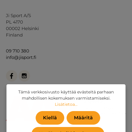
Ji Sport A/S
PL 4170
00002 Helsinki
Finland
09 710 380
info@jisport.fi
Tämä verkkosivusto käyttää evästeitä parhaan
mahdollisen kokemuksen varmistamiseksi.
Lisätietoa...
Kiellä
Määritä