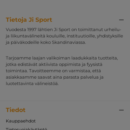
Tietoja Ji Sport
Vuodesta 1997 lähtien Ji Sport on toimittanut urheilu-
ja liikuntavälineitä kouluille, instituutioille, yhdistyksille
ja päiväkodeille koko Skandinaviassa.
Tarjoamme laajan valikoiman laadukkaita tuotteita,
jotka edistävät aktiivista oppimista ja fyysistä
toimintaa. Tavoitteemme on varmistaa, että
asiakkaamme saavat aina parasta palvelua ja
luotettavinta välineistöä.
Tiedot
Kauppaehdot
Tietosuojakäytäntö