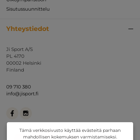
Sisutussuunnittelu
Yhteystiedot
Ji Sport A/S
PL 4170
00002 Helsinki
Finland
09 710 380
info@jisport.fi
Tämä verkkosivusto käyttää evästeitä parhaan
mahdollisen kokemuksen varmistamiseksi.