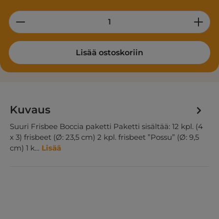
Product Quantity: Enter the desired am
Lisää ostoskoriin
Kuvaus
Suuri Frisbee Boccia paketti Paketti sisältää: 12 kpl. (4
x 3) frisbeet (Ø: 23,5 cm) 2 kpl. frisbeet ”Possu” (Ø: 9,5
cm) 1 k…
Lisää