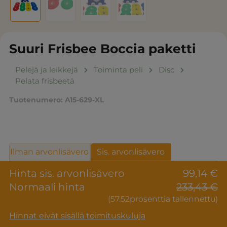
Suuri Frisbee Boccia paketti
Pelejä ja leikkejä
Toiminta peli
Disc
Pelata frisbeetä
Tuotenumero:
A15-629-XL
Ilman arvonlisävero
Sis. arvonlisävero
Hinta sis. arvonlisävero
99,14 €
Normaali hinta
233,43 €
(57.52prosenttia tallennettu)
Hinnat eivät sisällä toimituskuluja