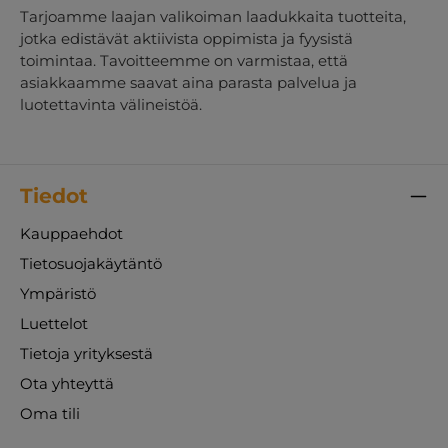
Tarjoamme laajan valikoiman laadukkaita tuotteita,
jotka edistävät aktiivista oppimista ja fyysistä
toimintaa. Tavoitteemme on varmistaa, että
asiakkaamme saavat aina parasta palvelua ja
luotettavinta välineistöä.
Tiedot
Kauppaehdot
Tietosuojakäytäntö
Ympäristö
Luettelot
Tietoja yrityksestä
Ota yhteyttä
Oma tili