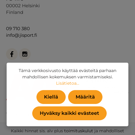
00002 Helsinki
Finland
09 710 380
info@jisport.fi
Tämä verkkosivusto käyttää evästeitä parhaan
mahdollisen kokemuksen varmistamiseksi.
Lisätietoa...
Kiellä
Määritä
Hyväksy kaikki evästeet
Tai
yhteydenottolomakkeella
.
Kaikki hinnat sis. alv plus
toimituskulut
ja mahdolliset