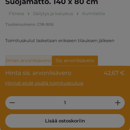
Suojamatto. 140 x 80 cm
Fitness
Säilytys ja kalustus
Kumilattia
Tuotenumero:
C18-906
Toimituskulut lasketaan erikseen tilauksen jälkeen
Ilman arvonlisävero
Sis. arvonlisävero
Hinta sis. arvonlisävero
42,67 €
Hinnat eivät sisällä toimituskuluja
Product Quantity: Enter the desired am
Lisää ostoskoriin