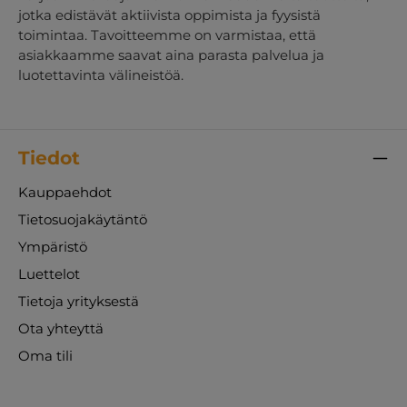
jotka edistävät aktiivista oppimista ja fyysistä
toimintaa. Tavoitteemme on varmistaa, että
asiakkaamme saavat aina parasta palvelua ja
luotettavinta välineistöä.
Tiedot
Kauppaehdot
Tietosuojakäytäntö
Ympäristö
Luettelot
Tietoja yrityksestä
Ota yhteyttä
Oma tili