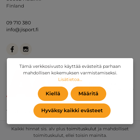
Finland
09 710 380
info@jisport.fi
Tämä verkkosivusto käyttää evästeitä parhaan
mahdollisen kokemuksen varmistamiseksi.
Lisätietoa...
Kiellä
Määritä
Hyväksy kaikki evästeet
Tai
yhteydenottolomakkeella
.
Kaikki hinnat sis. alv plus
toimituskulut
ja mahdolliset
toimituskulut, ellei toisin mainita.