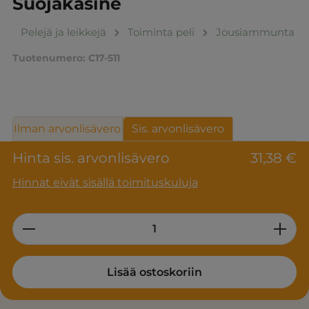
Suojakäsine
Pelejä ja leikkejä
Toiminta peli
Jousiammunta
Tuotenumero:
C17-511
Ilman arvonlisävero
Sis. arvonlisävero
Hinta sis. arvonlisävero
31,38 €
Hinnat eivät sisällä toimituskuluja
Product Quantity: Enter the desired am
Lisää ostoskoriin