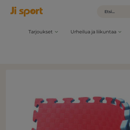
Tarjoukset
Urheilua ja liikuntaa
Ohita kuvagalleria