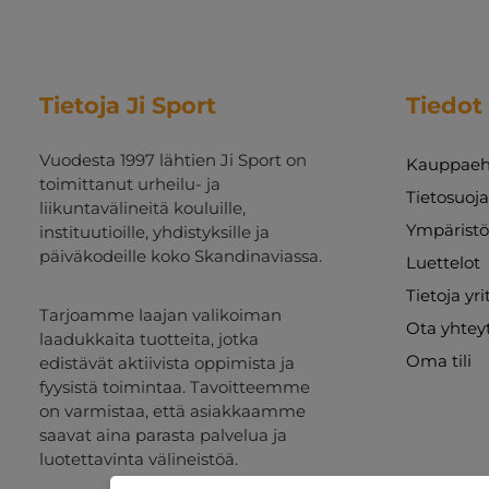
Tietoja Ji Sport
Tiedot
Vuodesta 1997 lähtien Ji Sport on
Kauppaeh
toimittanut urheilu- ja
Tietosuoj
liikuntavälineitä kouluille,
Ympäristö
instituutioille, yhdistyksille ja
päiväkodeille koko Skandinaviassa.
Luettelot
Tietoja yr
Tarjoamme laajan valikoiman
Ota yhtey
laadukkaita tuotteita, jotka
Oma tili
edistävät aktiivista oppimista ja
fyysistä toimintaa. Tavoitteemme
on varmistaa, että asiakkaamme
saavat aina parasta palvelua ja
luotettavinta välineistöä.