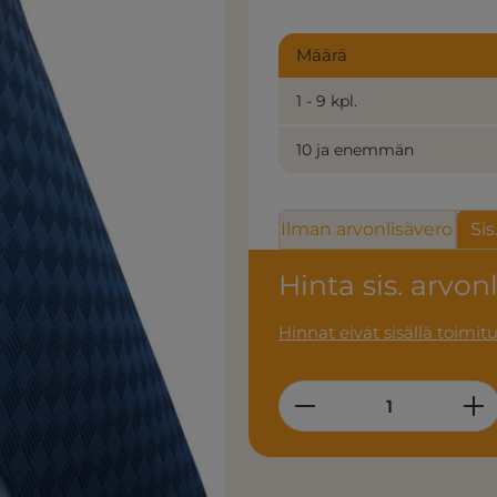
Määrä
1 - 9 kpl.
10 ja enemmän
Ilman arvonlisävero
Sis
Hinta sis. arvon
Hinnat eivät sisällä toimit
Product Quantity