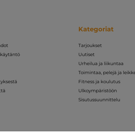
Kategoriat
dot
Tarjoukset
akäytäntö
Uutiset
Urheilua ja liikuntaa
Toimintaa, pelejä ja leikk
ityksestä
Fitness ja koulutus
ttä
Ulkoympäristöön
Sisutussuunnittelu