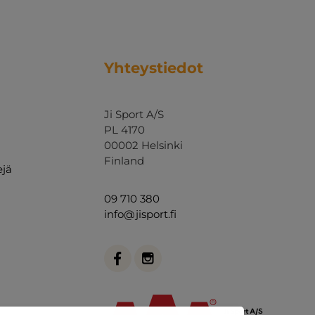
Yhteystiedot
Ji Sport A/S
PL 4170
00002 Helsinki
Finland
ejä
09 710 380
info@jisport.fi