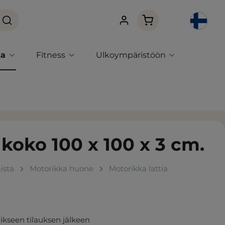
Ostoskori sisältää 0 
ta
Fitness
Ulkoympäristöön
 koko 100 x 100 x 3 cm.
ista
Motorikka huone
Motorikka lattia
ikseen tilauksen jälkeen