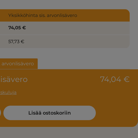
Yksikköhinta sis. arvonlisävero
74,05 €
57,73 €
. arvonlisävero
lisävero
74,04 €
uskuluja
: Enter the desired amount or use the
Lisää ostoskoriin