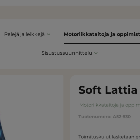
Pelejä ja leikkejä
Motoriikkataitoja ja oppimis
Sisustussuunnittelu
Soft Lattia
Motoriikkataitoja ja oppim
Tuotenumero:
A52-530
Toimituskulut lasketaan er