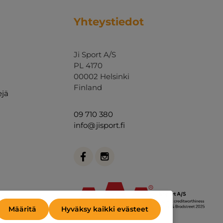
Yhteystiedot
Ji Sport A/S
PL 4170
00002 Helsinki
Finland
ejä
09 710 380
info@jisport.fi
Määritä
Hyväksy kaikki evästeet