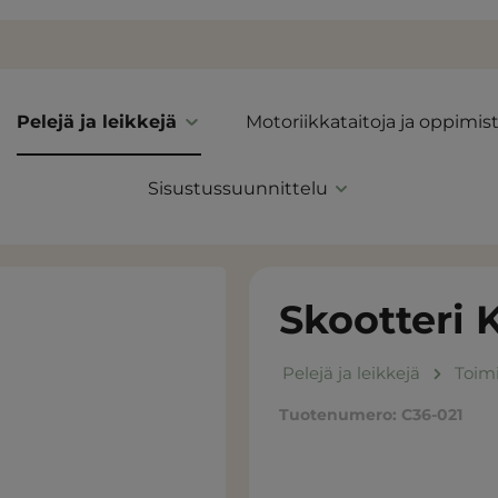
Pelejä ja leikkejä
Motoriikkataitoja ja oppimis
Sisustussuunnittelu
Skootteri 
Pelejä ja leikkejä
Toimi
Tuotenumero:
C36-021