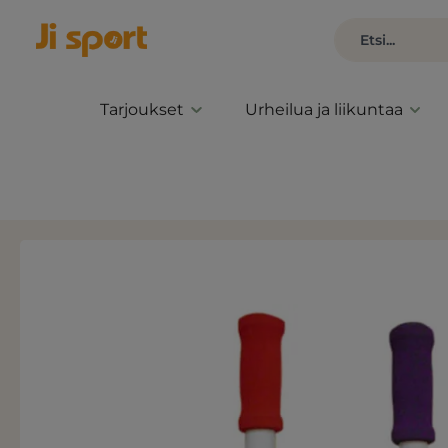
Tarjoukset
Urheilua ja liikuntaa
Ohita kuvagalleria