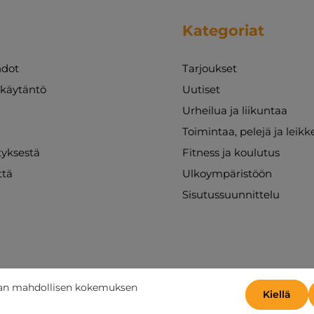
Kategoriat
dot
Tarjoukset
akäytäntö
Uutiset
Urheilua ja liikuntaa
Toimintaa, pelejä ja leikk
ityksestä
Fitness ja koulutus
ttä
Ulkoympäristöön
Sisutussuunnittelu
aan mahdollisen kokemuksen
Kiellä