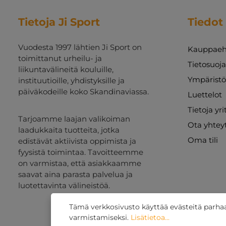
Tietoja Ji Sport
Tiedot
Vuodesta 1997 lähtien Ji Sport on
Kauppaeh
toimittanut urheilu- ja
Tietosuoj
liikuntavälineitä kouluille,
Ympäristö
instituutioille, yhdistyksille ja
päiväkodeille koko Skandinaviassa.
Luettelot
Tietoja yr
Tarjoamme laajan valikoiman
Ota yhtey
laadukkaita tuotteita, jotka
Oma tili
edistävät aktiivista oppimista ja
fyysistä toimintaa. Tavoitteemme
on varmistaa, että asiakkaamme
saavat aina parasta palvelua ja
luotettavinta välineistöä.
Tämä verkkosivusto käyttää evästeitä parh
varmistamiseksi.
Lisätietoa...