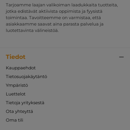
Tarjoamme laajan valikoiman laadukkaita tuotteita,
jotka edistävät aktiivista oppimista ja fyysistä
toimintaa. Tavoitteemme on varmistaa, että
asiakkaamme saavat aina parasta palvelua ja
luotettavinta välineistöä.
Tiedot
Kauppaehdot
Tietosuojakäytäntö
Ympäristö
Luettelot
Tietoja yrityksestä
Ota yhteyttä
Oma tili