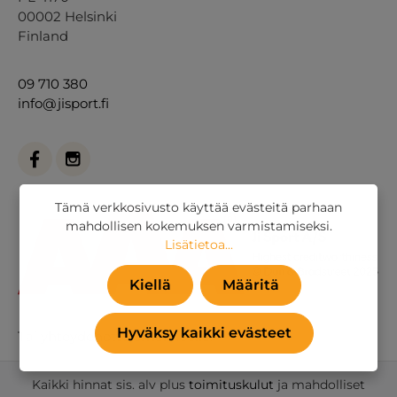
00002 Helsinki
Finland
09 710 380
info@jisport.fi
Tämä verkkosivusto käyttää evästeitä parhaan
mahdollisen kokemuksen varmistamiseksi.
Lisätietoa...
Kiellä
Määritä
Hyväksy kaikki evästeet
Tai
yhteydenottolomakkeella
.
Kaikki hinnat sis. alv plus
toimituskulut
ja mahdolliset