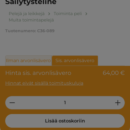
Säilytysteline
Pelejä ja leikkejä
Toiminta peli
Muita toimintapelejä
Tuotenumero:
C36-089
Ilman arvonlisävero
Sis. arvonlisävero
Hinta sis. arvonlisävero
64,00 €
Hinnat eivät sisällä toimituskuluja
Product Quantity: Enter the desired am
Lisää ostoskoriin