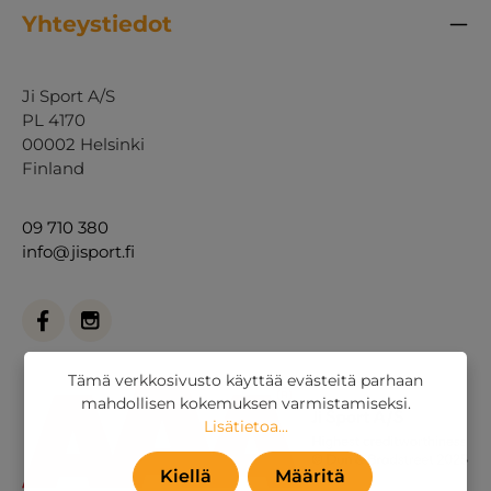
Yhteystiedot
Ji Sport A/S
PL 4170
00002 Helsinki
Finland
09 710 380
info@jisport.fi
Tämä verkkosivusto käyttää evästeitä parhaan
mahdollisen kokemuksen varmistamiseksi.
Lisätietoa...
Kiellä
Määritä