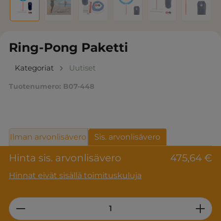
Ring-Pong Paketti
Kategoriat
Uutiset
Tuotenumero:
B07-448
Ilman arvonlisävero
Sis. arvonlisävero
Hinta sis. arvonlisävero
475,64 €
Hinnat eivät sisällä toimituskuluja
Product Quantity: Enter the desired am