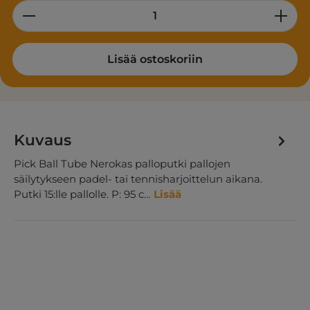
Product Quantity: Enter the desired am
Lisää ostoskoriin
Kuvaus
Pick Ball Tube Nerokas palloputki pallojen
säilytykseen padel- tai tennisharjoittelun aikana.
Putki 15:lle pallolle. P: 95 c…
Lisää