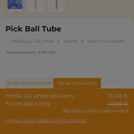
Pick Ball Tube
Urheilua ja liikuntaa
Tennis
Tennis tarvikkeet
Tuotenumero:
E06-226
Ilman arvonlisävero
Sis. arvonlisävero
Hinta sis. arvonlisävero
15,06 €
Normaali hinta
47,69 €
(68.42prosenttia tallennettu)
Hinnat eivät sisällä toimituskuluja