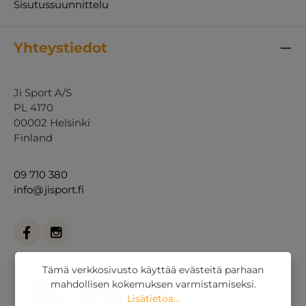
Sisutussuunnittelu
Yhteystiedot
Ji Sport A/S
PL 4170
00002 Helsinki
Finland
09 710 380
info@jisport.fi
Tämä verkkosivusto käyttää evästeitä parhaan
mahdollisen kokemuksen varmistamiseksi.
Lisätietoa...