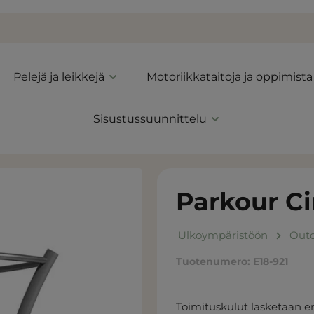
Pelejä ja leikkejä
Motoriikkataitoja ja oppimista
Sisustussuunnittelu
Parkour Ci
Ulkoympäristöön
Outd
Tuotenumero:
E18-921
Toimituskulut lasketaan er