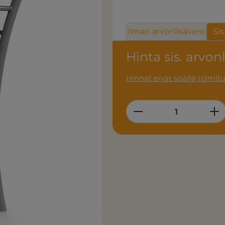
Ilman arvonlisävero
Sis
Hinta sis. arvon
Hinnat eivät sisällä toimit
Product Quantity