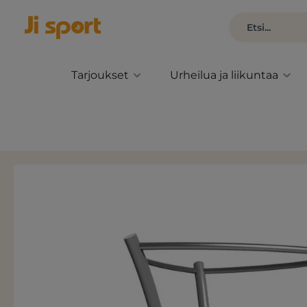
Tarjoukset
Urheilua ja liikuntaa
Ohita kuvagalleria