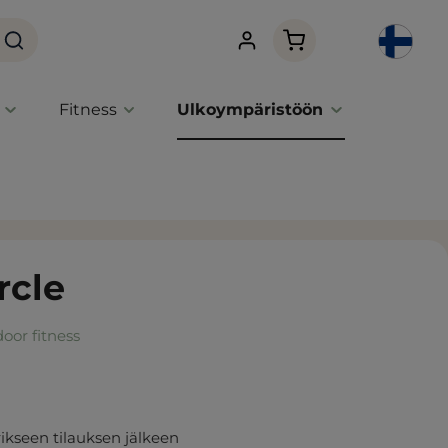
Ostoskori sisältää 0 
Fitness
Ulkoympäristöön
rcle
oor fitness
ikseen tilauksen jälkeen