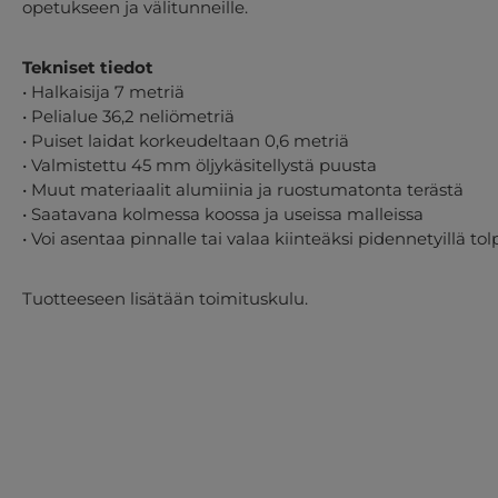
opetukseen ja välitunneille.
Tekniset tiedot
• Halkaisija 7 metriä
• Pelialue 36,2 neliömetriä
• Puiset laidat korkeudeltaan 0,6 metriä
• Valmistettu 45 mm öljykäsitellystä puusta
• Muut materiaalit alumiinia ja ruostumatonta terästä
• Saatavana kolmessa koossa ja useissa malleissa
• Voi asentaa pinnalle tai valaa kiinteäksi pidennetyillä tolp
Tuotteeseen lisätään toimituskulu.