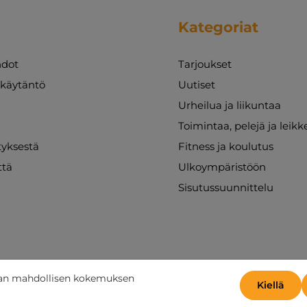
Kategoriat
dot
Tarjoukset
akäytäntö
Uutiset
Urheilua ja liikuntaa
Toimintaa, pelejä ja leikk
ityksestä
Fitness ja koulutus
ttä
Ulkoympäristöön
Sisutussuunnittelu
aan mahdollisen kokemuksen
Kiellä