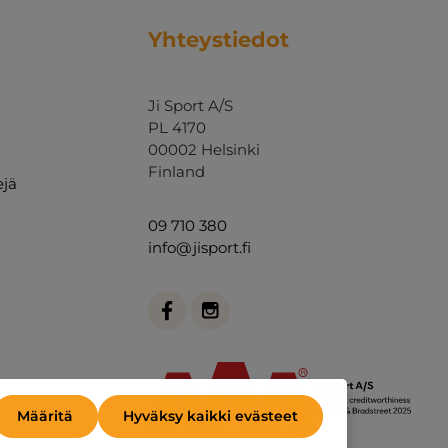
Yhteystiedot
Ji Sport A/S
PL 4170
00002 Helsinki
Finland
ejä
09 710 380
info@jisport.fi
Määritä
Hyväksy kaikki evästeet