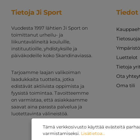
Tietoja Ji Sport
Tiedot
Vuodesta 1997 lähtien Ji Sport on
Kauppaeh
toimittanut urheilu- ja
Tietosuoj
liikuntavälineitä kouluille,
Ympäristö
instituutioille, yhdistyksille ja
päiväkodeille koko Skandinaviassa.
Luettelot
Tietoja yr
Tarjoamme laajan valikoiman
Ota yhtey
laadukkaita tuotteita, jotka
Oma tili
edistävät aktiivista oppimista ja
fyysistä toimintaa. Tavoitteemme
on varmistaa, että asiakkaamme
saavat aina parasta palvelua ja
luotettavinta välineistöä.
Tämä verkkosivusto käyttää evästeitä parh
varmistamiseksi.
Lisätietoa...