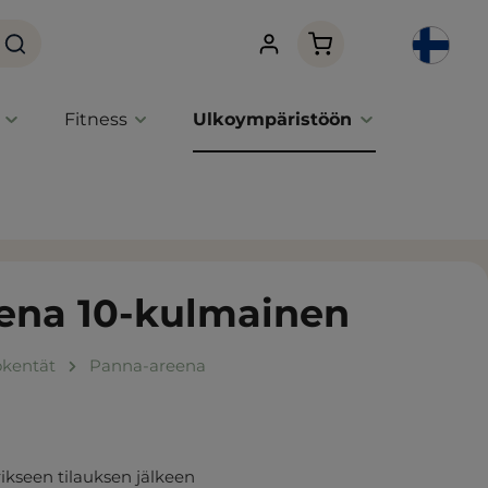
Ostoskori sisältää 0 
Fitness
Ulkoympäristöön
ena 10-kulmainen
okentät
Panna-areena
ikseen tilauksen jälkeen