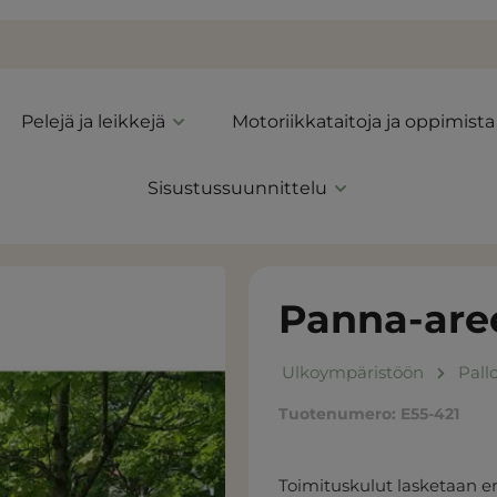
Pelejä ja leikkejä
Motoriikkataitoja ja oppimista
Sisustussuunnittelu
Panna-are
Ulkoympäristöön
Pall
Tuotenumero:
E55-421
Toimituskulut lasketaan er