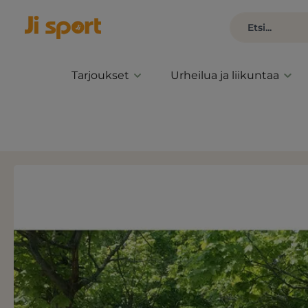
Tarjoukset
Urheilua ja liikuntaa
Ohita kuvagalleria