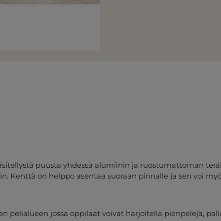
tellystä puusta yhdessä alumiinin ja ruostumattoman teräks
siin. Kenttä on helppo asentaa suoraan pinnalle ja sen voi myös
elialueen jossa oppilaat voivat harjoitella pienpelejä, pallo