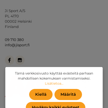
Ji Sport A/S
PL 4170
00002 Helsinki
Finland
09 710 380
info@jisport.fi
Tämä verkkosivusto käyttää evästeitä parhaan
mahdollisen kokemuksen varmistamiseksi.
Lisätietoa...
Kiellä
Määritä
Hyväksy kaikki evästeet