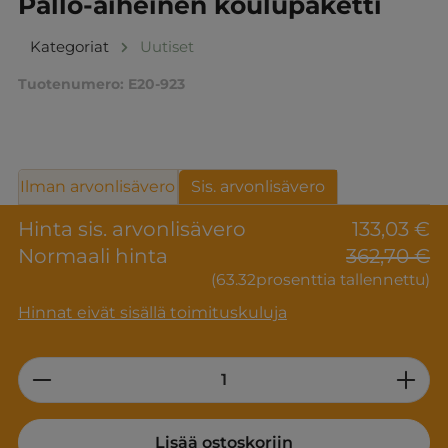
Pallo-aiheinen koulupaketti
Kategoriat
Uutiset
Tuotenumero:
E20-923
Ilman arvonlisävero
Sis. arvonlisävero
Hinta sis. arvonlisävero
133,03 €
Normaali hinta
362,70 €
(63.32prosenttia tallennettu)
Hinnat eivät sisällä toimituskuluja
Product Quantity: Enter the desired am
Lisää ostoskoriin