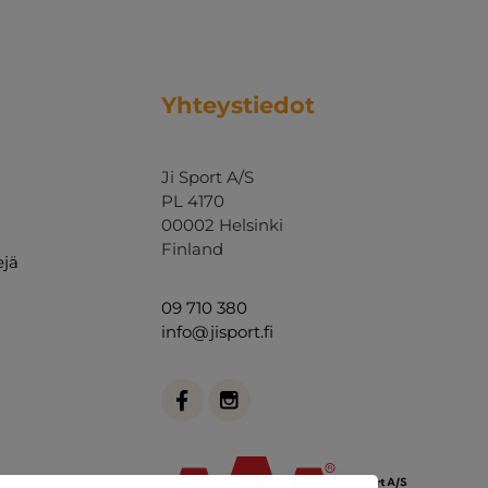
Yhteystiedot
Ji Sport A/S
PL 4170
00002 Helsinki
Finland
ejä
09 710 380
info@jisport.fi