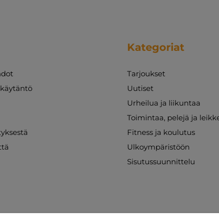
Kategoriat
dot
Tarjoukset
akäytäntö
Uutiset
Urheilua ja liikuntaa
Toimintaa, pelejä ja leikk
ityksestä
Fitness ja koulutus
ttä
Ulkoympäristöön
Sisutussuunnittelu