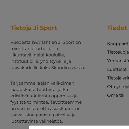
Tietoja Ji Sport
Tiedot
Vuodesta 1997 lähtien Ji Sport on
Kauppaeh
toimittanut urheilu- ja
Tietosuoj
liikuntavälineitä kouluille,
Ympäristö
instituutioille, yhdistyksille ja
päiväkodeille koko Skandinaviassa.
Luettelot
Tietoja yr
Tarjoamme laajan valikoiman
Ota yhtey
laadukkaita tuotteita, jotka
Oma tili
edistävät aktiivista oppimista ja
fyysistä toimintaa. Tavoitteemme
on varmistaa, että asiakkaamme
saavat aina parasta palvelua ja
luotettavinta välineistöä.