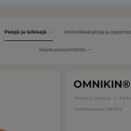
Pelejä ja leikkejä
Motoriikkataitoja ja oppimis
Sisustussuunnittelu
OMNIKIN® 
Pelejä ja leikkejä
Pallo
Tuotenumero:
C16-073