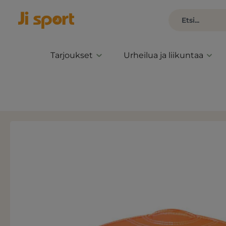
Tarjoukset
Urheilua ja liikuntaa
Ohita kuvagalleria