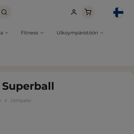
Ostoskori sisältää 0 
ta
Fitness
Ulkoympäristöön
Superball
t
Jättipallo