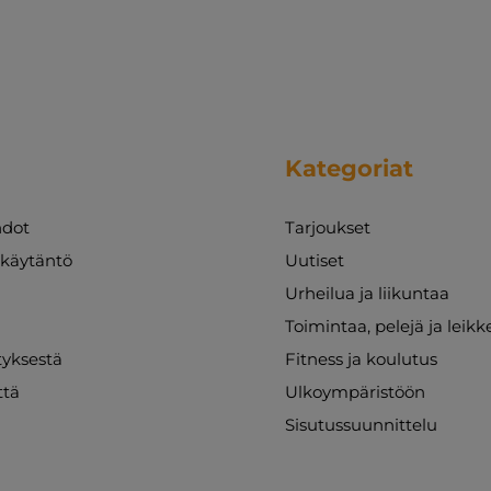
Kategoriat
dot
Tarjoukset
akäytäntö
Uutiset
Urheilua ja liikuntaa
Toimintaa, pelejä ja leikk
ityksestä
Fitness ja koulutus
ttä
Ulkoympäristöön
Sisutussuunnittelu