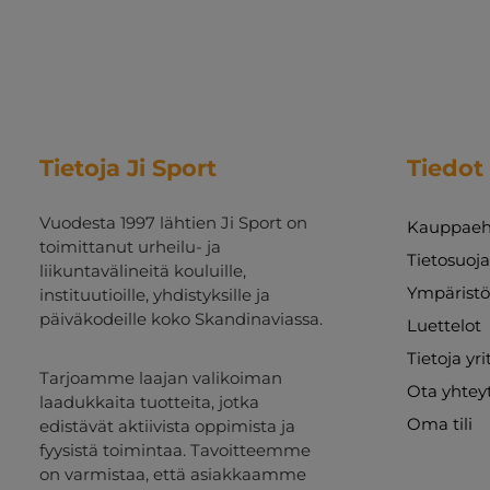
Tietoja Ji Sport
Tiedot
Vuodesta 1997 lähtien Ji Sport on
Kauppaeh
toimittanut urheilu- ja
Tietosuoj
liikuntavälineitä kouluille,
Ympäristö
instituutioille, yhdistyksille ja
päiväkodeille koko Skandinaviassa.
Luettelot
Tietoja yr
Tarjoamme laajan valikoiman
Ota yhtey
laadukkaita tuotteita, jotka
Oma tili
edistävät aktiivista oppimista ja
fyysistä toimintaa. Tavoitteemme
on varmistaa, että asiakkaamme