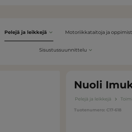
Pelejä ja leikkejä
Motoriikkataitoja ja oppimis
Sisustussuunnittelu
Nuoli Imuk
Pelejä ja leikkejä
Toimi
Tuotenumero:
C17-618