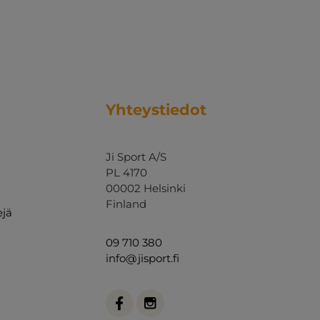
Yhteystiedot
Ji Sport A/S
PL 4170
00002 Helsinki
Finland
ejä
09 710 380
info@jisport.fi