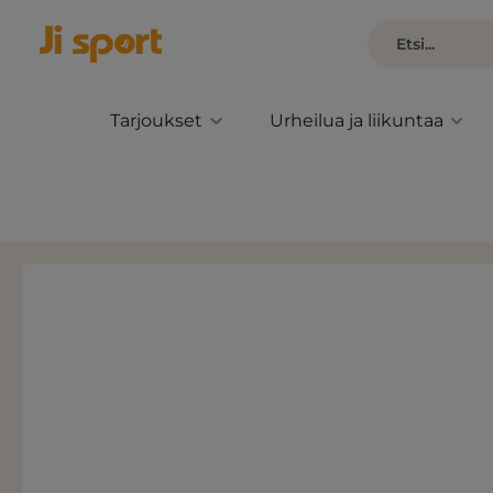
Tarjoukset
Urheilua ja liikuntaa
Ohita kuvagalleria