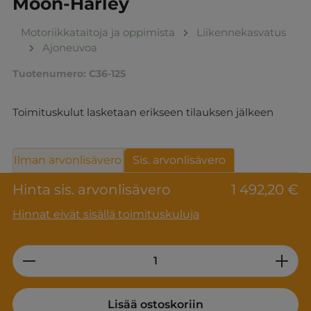
Moon-Harley
Motoriikkataitoja ja oppimista
Liikennekasvatus
Ajoneuvoa
Tuotenumero:
C36-125
Toimituskulut lasketaan erikseen tilauksen jälkeen
Ilman arvonlisävero
Sis. arvonlisävero
Hinta sis. arvonlisävero
1 492,20 €
Hinnat eivät sisällä toimituskuluja
Product Quantity: Enter the desired am
Lisää ostoskoriin