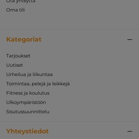
Ota yhteyttä
Oma tili
Kategoriat
Tarjoukset
Uutiset
Urheilua ja liikuntaa
Toimintaa, pelejä ja leikkejä
Fitness ja koulutus
Ulkoympäristöön
Sisutussuunnittelu
Yhteystiedot