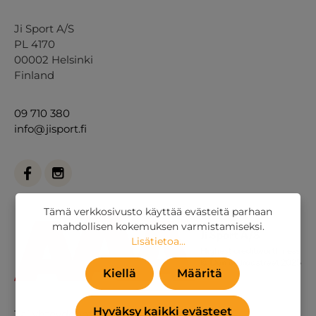
Ji Sport A/S
PL 4170
00002 Helsinki
Finland
09 710 380
info@jisport.fi
Tämä verkkosivusto käyttää evästeitä parhaan
mahdollisen kokemuksen varmistamiseksi.
Lisätietoa...
Kiellä
Määritä
Hyväksy kaikki evästeet
Tai
yhteydenottolomakkeella
.