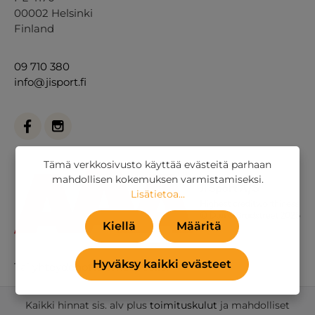
00002 Helsinki
Finland
09 710 380
info@jisport.fi
Tämä verkkosivusto käyttää evästeitä parhaan
mahdollisen kokemuksen varmistamiseksi.
Lisätietoa...
Kiellä
Määritä
Hyväksy kaikki evästeet
Tai
yhteydenottolomakkeella
.
Kaikki hinnat sis. alv plus
toimituskulut
ja mahdolliset