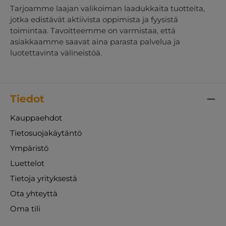
Tarjoamme laajan valikoiman laadukkaita tuotteita,
jotka edistävät aktiivista oppimista ja fyysistä
toimintaa. Tavoitteemme on varmistaa, että
asiakkaamme saavat aina parasta palvelua ja
luotettavinta välineistöä.
Tiedot
Kauppaehdot
Tietosuojakäytäntö
Ympäristö
Luettelot
Tietoja yrityksestä
Ota yhteyttä
Oma tili