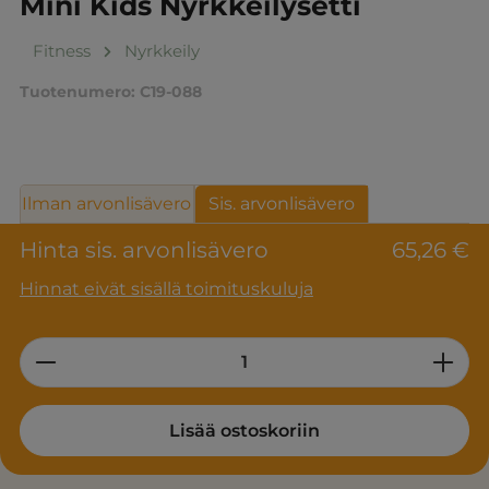
Mini Kids Nyrkkeilysetti
Fitness
Nyrkkeily
Tuotenumero:
C19-088
Ilman arvonlisävero
Sis. arvonlisävero
Hinta sis. arvonlisävero
65,26 €
Hinnat eivät sisällä toimituskuluja
Product Quantity: Enter the desired am
Lisää ostoskoriin