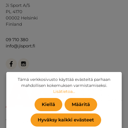
Ji Sport A/S
PL 4170
00002 Helsinki
Finland
09 710 380
info@jisport.fi
Tämä verkkosivusto käyttää evästeitä parhaan
mahdollisen kokemuksen varmistamiseksi.
Lisätietoa...
Kiellä
Määritä
Hyväksy kaikki evästeet
Tai
yhteydenottolomakkeella
.