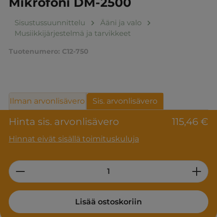
Mikrofoni DM-2500
Sisustussuunnittelu
Ääni ja valo
Musiikkijärjestelmä ja tarvikkeet
Tuotenumero:
C12-750
Ilman arvonlisävero
Sis. arvonlisävero
Hinta sis. arvonlisävero
115,46 €
Hinnat eivät sisällä toimituskuluja
Product Quantity: Enter the desired am
Lisää ostoskoriin