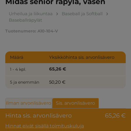
Midas senior räpylä, vasen
Urheilua ja liikuntaa
Baseball ja Softball
Baseballräpylät
Tuotenumero:
A10-104-V
Määrä
Yksikköhinta sis. arvonlisävero
65,26 €
1 - 4 kpl.
50,20 €
5 ja enemmän
Ilman arvonlisävero
Sis. arvonlisävero
Hinta sis. arvonlisävero
65,26 €
Hinnat eivät sisällä toimituskuluja