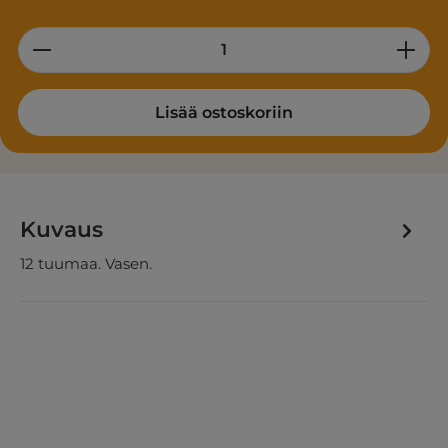
Product Quantity: Enter the desired am
Lisää ostoskoriin
Kuvaus
12 tuumaa. Vasen.