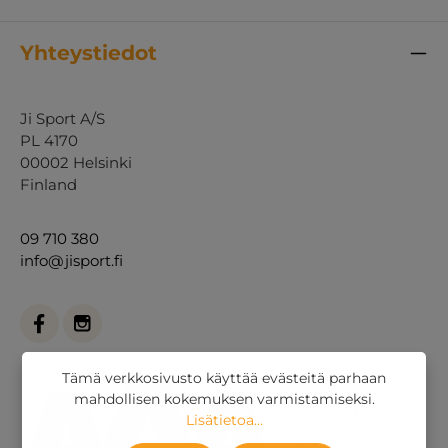
Yhteystiedot
Ji Sport A/S
PL 4170
00002 Helsinki
Finland
09 710 380
info@jisport.fi
Tämä verkkosivusto käyttää evästeitä parhaan
mahdollisen kokemuksen varmistamiseksi.
Lisätietoa...