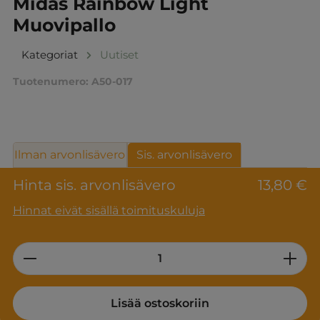
Midas Rainbow Light
Muovipallo
Kategoriat
Uutiset
Tuotenumero:
A50-017
Ilman arvonlisävero
Sis. arvonlisävero
Hinta sis. arvonlisävero
13,80 €
Hinnat eivät sisällä toimituskuluja
Product Quantity: Enter the desired am
Lisää ostoskoriin