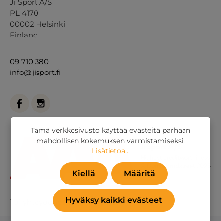
Ji Sport A/S
PL 4170
00002 Helsinki
Finland
09 710 380
info@jisport.fi
Tämä verkkosivusto käyttää evästeitä parhaan
mahdollisen kokemuksen varmistamiseksi.
Lisätietoa...
Kiellä
Määritä
Hyväksy kaikki evästeet
Tai
yhteydenottolomakkeella
.