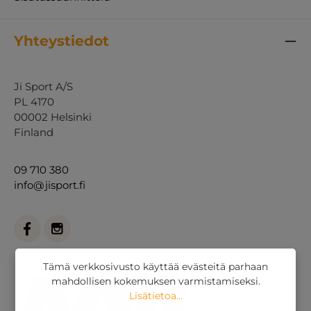
Yhteystiedot
Ji Sport A/S
PL 4170
00002 Helsinki
Finland
09 710 380
info@jisport.fi
Tämä verkkosivusto käyttää evästeitä parhaan
mahdollisen kokemuksen varmistamiseksi.
Lisätietoa...