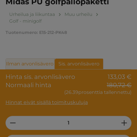
Midas PU golfpallopaketti
Urheilua ja liikuntaa
Muu urheilu
Golf - minigolf
Tuotenumero:
E15-212-PK48
Ilman arvonlisävero
Sis. arvonlisävero
Hinta sis. arvonlisävero
133,03 €
Normaali hinta
180,72 €
(26.39prosenttia tallennettu)
Hinnat eivät sisällä toimituskuluja
Product Quantity: Enter the desired am