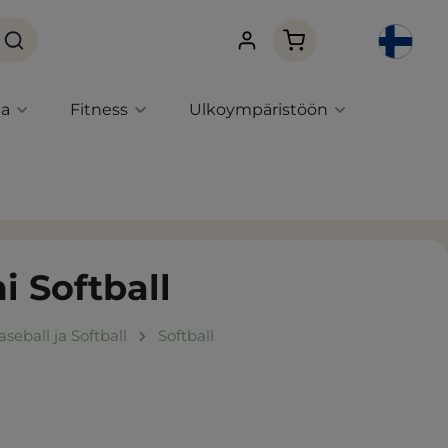
Ostoskori sisältää 0 
ta
Fitness
Ulkoympäristöön
 Softball
aseball ja Softball
Softball