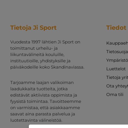
Tietoja Ji Sport
Tiedot
Vuodesta 1997 lähtien Ji Sport on
Kauppaeh
toimittanut urheilu- ja
Tietosuoj
liikuntavälineitä kouluille,
Ympäristö
instituutioille, yhdistyksille ja
päiväkodeille koko Skandinaviassa.
Luettelot
Tietoja yr
Tarjoamme laajan valikoiman
Ota yhtey
laadukkaita tuotteita, jotka
Oma tili
edistävät aktiivista oppimista ja
fyysistä toimintaa. Tavoitteemme
on varmistaa, että asiakkaamme
saavat aina parasta palvelua ja
luotettavinta välineistöä.