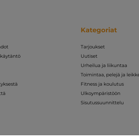
Kategoriat
dot
Tarjoukset
akäytäntö
Uutiset
Urheilua ja liikuntaa
Toimintaa, pelejä ja leikk
ityksestä
Fitness ja koulutus
ttä
Ulkoympäristöön
Sisutussuunnittelu