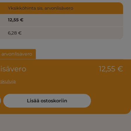
Yksikköhinta sis. arvonlisävero
12,55 €
6,28 €
. arvonlisävero
lisävero
12,55 €
uskuluja
: Enter the desired amount or use the
Lisää ostoskoriin