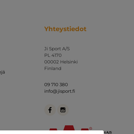
Yhteystiedot
Ji Sport A/S
PL 4170
00002 Helsinki
Finland
ejä
09 710 380
info@jisport.fi