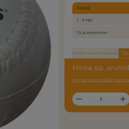
Määrä
1 - 9 kpl.
10 ja enemmän
Ilman arvonlisävero
Sis
Hinta sis. arvon
Hinnat eivät sisällä toimit
Product Quantity