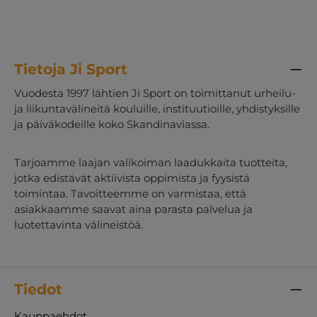
Tietoja Ji Sport
Vuodesta 1997 lähtien Ji Sport on toimittanut urheilu-
ja liikuntavälineitä kouluille, instituutioille, yhdistyksille
ja päiväkodeille koko Skandinaviassa.
Tarjoamme laajan valikoiman laadukkaita tuotteita,
jotka edistävät aktiivista oppimista ja fyysistä
toimintaa. Tavoitteemme on varmistaa, että
asiakkaamme saavat aina parasta palvelua ja
luotettavinta välineistöä.
Tiedot
Kauppaehdot