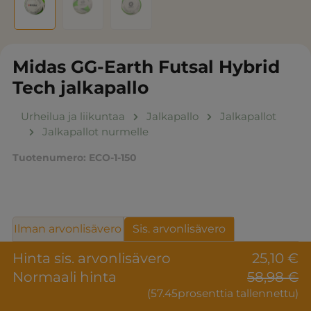
Midas GG-Earth Futsal Hybrid
Tech jalkapallo
Urheilua ja liikuntaa
Jalkapallo
Jalkapallot
Jalkapallot nurmelle
Tuotenumero:
ECO-1-150
Ilman arvonlisävero
Sis. arvonlisävero
Hinta sis. arvonlisävero
25,10 €
Normaali hinta
58,98 €
(57.45prosenttia tallennettu)