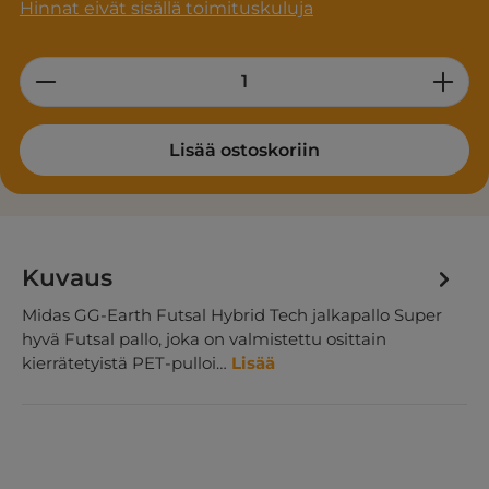
Hinnat eivät sisällä toimituskuluja
Product Quantity: Enter the desired am
Lisää ostoskoriin
Kuvaus
Midas GG-Earth Futsal Hybrid Tech jalkapallo Super
hyvä Futsal pallo, joka on valmistettu osittain
kierrätetyistä PET-pulloi…
Lisää