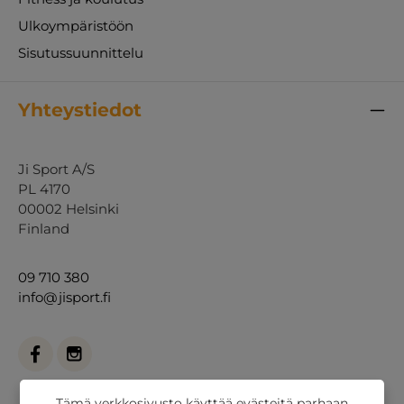
Ulkoympäristöön
Sisutussuunnittelu
Yhteystiedot
Ji Sport A/S
PL 4170
00002 Helsinki
Finland
09 710 380
info@jisport.fi
Tämä verkkosivusto käyttää evästeitä parhaan