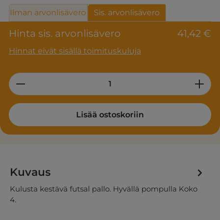
Ilman arvonlisävero
Sis. arvonlisävero
Hinta sis. arvonlisävero
41,42 €
Hinnat eivät sisällä toimituskuluja
Product Quantity: Enter the desired am
Lisää ostoskoriin
Kuvaus
Kulusta kestävä futsal pallo. Hyvällä pompulla Koko
4.