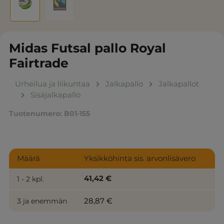
Midas Futsal pallo Royal
Fairtrade
Urheilua ja liikuntaa
Jalkapallo
Jalkapallot
Sisäjalkapallo
Tuotenumero:
B01-155
Määrä
Yksikköhinta sis. arvonlisävero
41,42 €
1 - 2 kpl.
28,87 €
3 ja enemmän