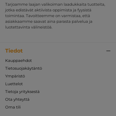
Tarjoamme laajan valikoiman laadukkaita tuotteita,
jotka edistävät aktiivista oppimista ja fyysistä
toimintaa. Tavoitteemme on varmistaa, että
asiakkaamme saavat aina parasta palvelua ja
luotettavinta välineistöä.
Tiedot
Kauppaehdot
Tietosuojakäytäntö
Ympäristö
Luettelot
Tietoja yrityksestä
Ota yhteyttä
Oma tili