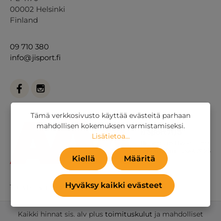
00002 Helsinki
Finland
09 710 380
info@jisport.fi
Tämä verkkosivusto käyttää evästeitä parhaan
mahdollisen kokemuksen varmistamiseksi.
Lisätietoa...
Kiellä
Määritä
Hyväksy kaikki evästeet
Tai
yhteydenottolomakkeella
.
Kaikki hinnat sis. alv plus
toimituskulut
ja mahdolliset