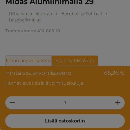
Midas Alumiinimaila 29
Urheilua ja liikuntaa
Baseball ja Softball
Baseballmailat
Tuotenumero:
A10-005-29
Ilman arvonlisävero
Sis. arvonlisävero
Hinta sis. arvonlisävero
65,26 €
Hinnat eivät sisällä toimituskuluja
Product Quantity: Enter the desired am
Lisää ostoskoriin