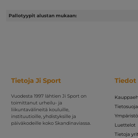
Pallotyypit alustan mukaan:
Tietoja Ji Sport
Tiedot
Vuodesta 1997 lähtien Ji Sport on
Kauppaeh
toimittanut urheilu- ja
Tietosuoj
liikuntavälineitä kouluille,
Ympäristö
instituutioille, yhdistyksille ja
päiväkodeille koko Skandinaviassa.
Luettelot
Tietoja yr