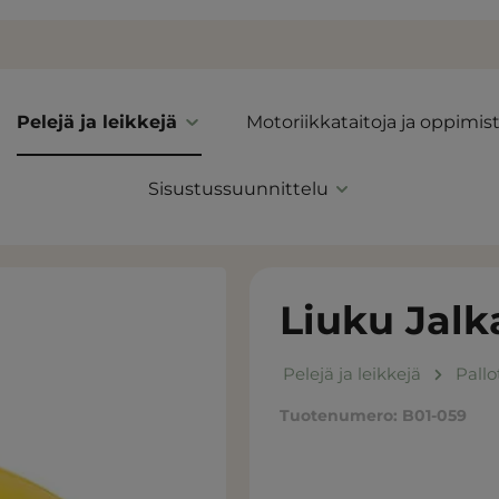
Pelejä ja leikkejä
Motoriikkataitoja ja oppimis
Sisustussuunnittelu
Liuku Jalk
Pelejä ja leikkejä
Pallo
Tuotenumero:
B01-059