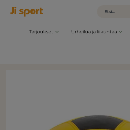
Tarjoukset
Urheilua ja liikuntaa
Ohita kuvagalleria