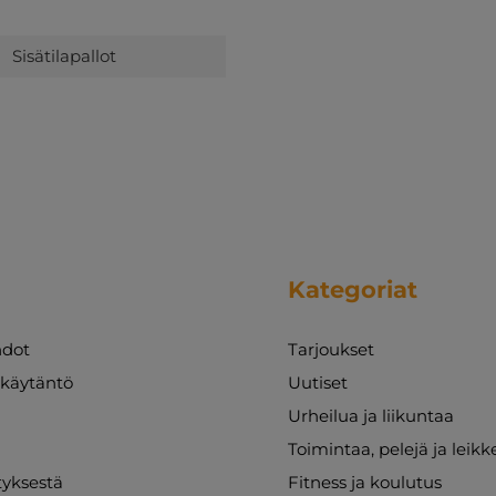
Sisätilapallot
Kategoriat
dot
Tarjoukset
akäytäntö
Uutiset
Urheilua ja liikuntaa
Toimintaa, pelejä ja leikk
ityksestä
Fitness ja koulutus