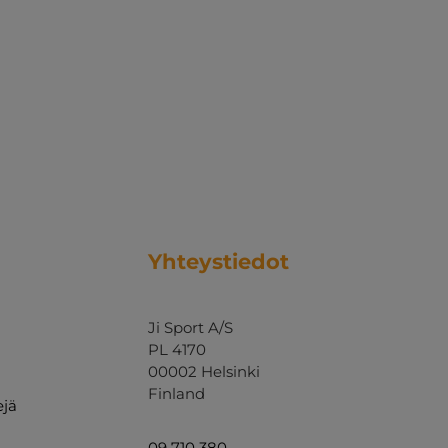
Yhteystiedot
Ji Sport A/S
PL 4170
00002 Helsinki
Finland
ejä
09 710 380