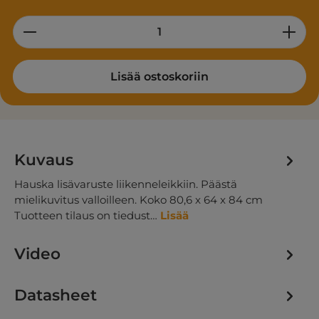
Product Quantity: Enter the desired am
Lisää ostoskoriin
Kuvaus
Hauska lisävaruste liikenneleikkiin. Päästä
mielikuvitus valloilleen. Koko 80,6 x 64 x 84 cm
Tuotteen tilaus on tiedust…
Lisää
Video
Datasheet