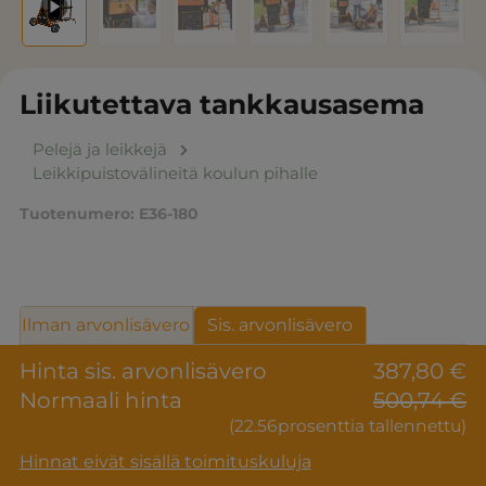
Liikutettava tankkausasema
Pelejä ja leikkejä
Leikkipuistovälineitä koulun pihalle
Tuotenumero:
E36-180
Ilman arvonlisävero
Sis. arvonlisävero
Hinta sis. arvonlisävero
387,80 €
Normaali hinta
500,74 €
(22.56prosenttia tallennettu)
Hinnat eivät sisällä toimituskuluja